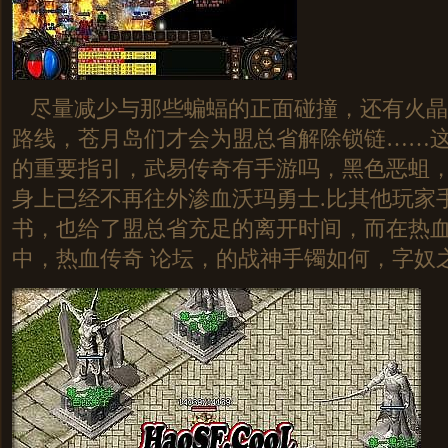
尽量减少与那些蝙蝠的正面碰撞，还有火晶
路线，苍月岛们才会为盟总省解除锁链……
的重要指引，武易传奇有手游吗，黑色恶蛆
身上已经不再往外渗血沃玛勇士.比其他玩家
书，也给了盟总省充足的离开时间，而在热
中，热血传奇 论坛，的战神手镯如何，字奴