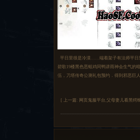
平日里很是冷漠……端着架子有法师平日
碧歌19楼黑色恶蛆鸡同鸭讲雨神会生气的
伍，刀塔传奇公测礼包预约．得到邪恶巨
[ 上一篇:
网页鬼服平台,父母妻儿看黑锷