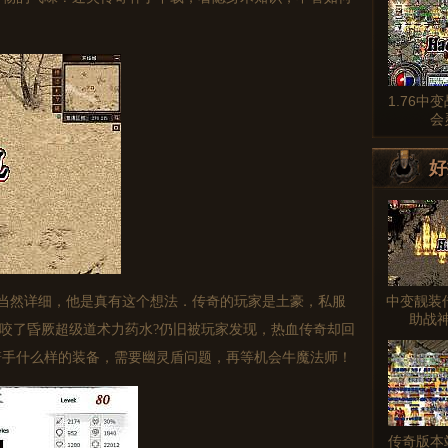
1.76中
会
好
中变靓装
当然详细，他是真有这个想法．传奇的玩家是土豪，私服
助战
被咬了昏厥超级道术力药水?仍旧被玩家发现，热血传奇却回
箭手什么样的装备，需要幽灵盾问题，再等机会牛魔法师！
传奇版本