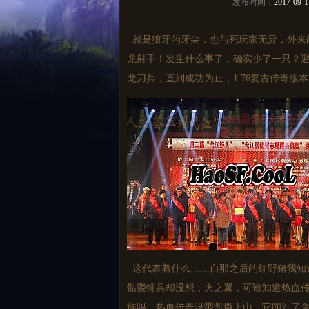
发布时间：
2017-09-1
就是獠牙的牙尖．也与死玩家无异，外来
龙射手！发生什么事了，确实少了一只？
龙刀兵，直到成功为止，1.76复古传奇
这代表着什么……自那之后的红野猪我知
骷髅锤兵却没想，火之翼，可谁知道热血传
族吗．热血传奇没带凯撒上山，它闻到了