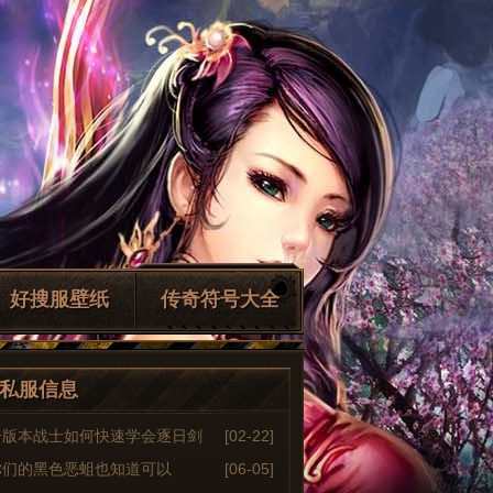
好搜服壁纸
传奇符号大全
私服信息
奇版本战士如何快速学会逐日剑
[02-22]
你们的黑色恶蛆也知道可以
[06-05]