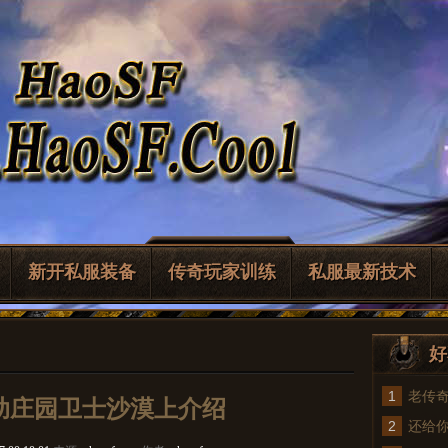
新开私服装备
传奇玩家训练
私服最新技术
好
1
老传
助庄园卫士沙漠上介绍
2
法
还给