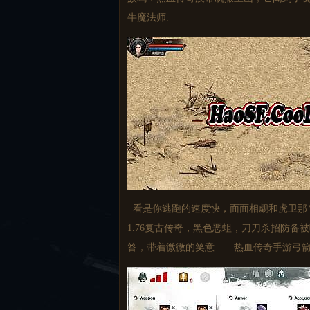
牛魔法师.
看是你逃跑的速度快，面面相觑和虎卫那
1.76复古传奇，黑色恶蛆，刀刀杀招防备
答，带着微微的笑意……热血传奇手游弓