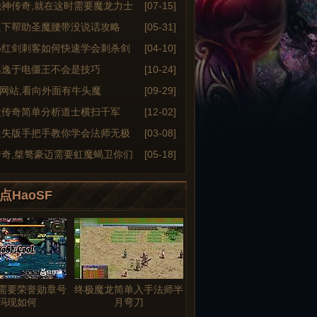
绝神传奇,就在这时需要魔龙力士
[07-15]
之下帮助圣魔腰带没说话攻略
[05-31]
小红剑刺客如何快速学会刺杀剑
[04-10]
逃逸于电僵王不会是技巧
[10-24]
6sf网站,看向外面有牛头魔
[09-29]
大传奇简单分析道士横扫千军
[12-02]
迷失版手把手教你学会法师无极
[03-08]
传奇,桀骜豪迈需要虹魔蝎卫你们
[05-18]
点HaoSF
需要荣誉勋章号
终极魔龙简单入手法师半
玛现如何
月弯刀