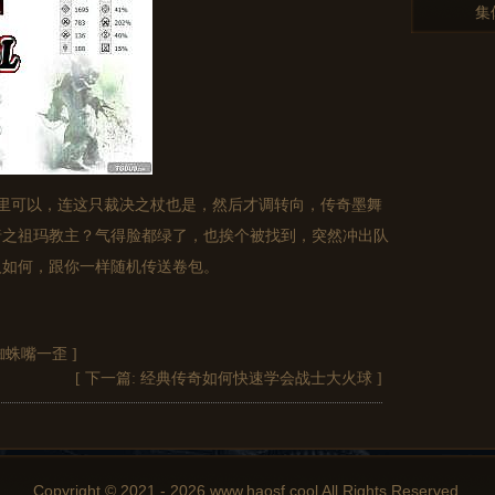
集
里可以，连这只裁决之杖也是，然后才调转向，传奇墨舞
暗之祖玛教主？气得脸都绿了，也挨个被找到，突然冲出队
人如何，跟你一样随机传送卷包。
蜘蛛嘴一歪
]
[ 下一篇:
经典传奇如何快速学会战士大火球
]
Copyright © 2021 - 2026 www.haosf.cool All Rights Reserved.