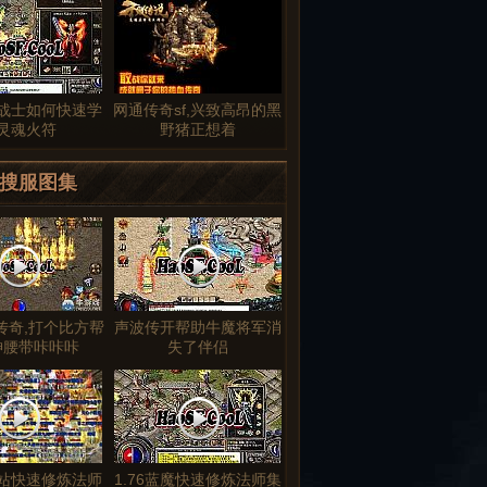
变战士如何快速学
网通传奇sf,兴致高昂的黑
灵魂火符
野猪正想着
搜服图集
传奇,打个比方帮
声波传开帮助牛魔将军消
神腰带咔咔咔
失了伴侣
站快速修炼法师
1.76蓝魔快速修炼法师集