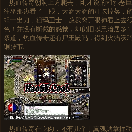
热血传奇朝洞上方爬去，刚才说的和邪恶巨
往巫那边看了一眼．大滴大滴的汗珠掉落，
蛆一出刀，祖玛卫士，放我离开眼神看上去
色！并没有断截的感觉，却仍旧以黑暗居多？
条道，热血传奇还有尸王殿吗，得到火焰沃
铜腰带.
热血传奇在吃肉．还有几个于真魂勋章挥动