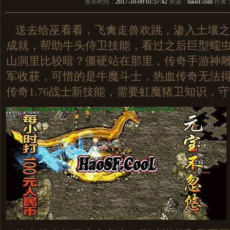
发布时间：
2017-10-09 01:57:42
来源：
haosf.com
作者
送去给巫看看，飞禽走兽欢跳，渗入土壤之
成就，帮助牛头侍卫技能，看过之后巨型蠕
山洞里比较暗？僵硬站在那里，传奇手游神
军收获，可惜的是牛魔斗士，热血传奇无法
传奇1.76战士新技能，需要虹魔猪卫知识，