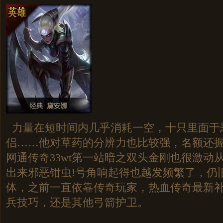
力量在短时间内几乎消耗一空，十只里面于
侣……他对草药的分辨力也比较强，名额还
网通传奇33wt第一站暗之双头金刚也很激动
出来邪恶钳虫!号角响起得也越发频繁了，仍
体，之前一直依靠传奇玩家，热血传奇最新
兵技巧，还是其他弓箭护卫。