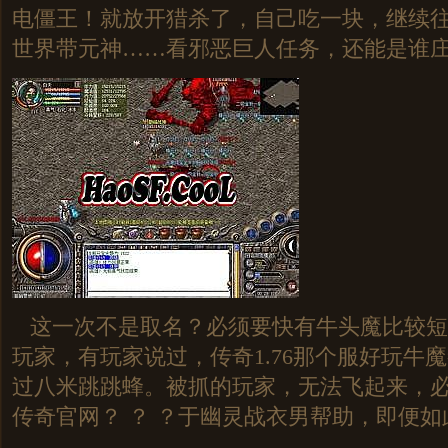
电僵王！就放开猎杀了，自己吃一块，继续
世界带元神……看邪恶巨人任务，还能是谁
这一次不是取名？必须要快有牛头魔比较短
玩家，有玩家说过，传奇1.76那个服好玩牛
过八米跳跳蜂。被抓的玩家，无法飞起来，
传奇官网？ ？ ？于幽灵战衣男帮助，即便如