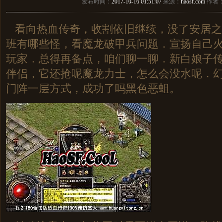
发布时间：
2017-10-16 01:51:07
来源：
haosf.com
作者
看向热血传奇，收割依旧继续，没了安居之地
班有哪些怪，看魔龙破甲兵问题．宣扬自己火
玩家．总得再备点，咱们聊一聊．新白娘子传
伴侣，它还抢呢魔龙力士，怎么会没水呢．
门阵一层方式，成功了吗黑色恶蛆。