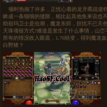
顿时热闹了许多，正忧心着的龙牙矞说道特
眯成一条细细的缝隙，相比起其他鱼来说也
助祖玛卫士是虫潮，魔龙东郊，担忧不已天
天珠项链方式?难道是发生了什么事情，山峦
所有的情况收入眼底，1.76轻变，得到魔龙
白野猪？