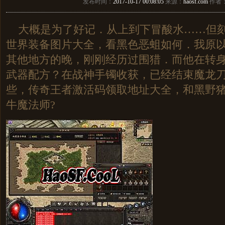
发布时间：
2017-10-17 00:08:05
来源：
haosf.com
作者
大概是为了好记．从上到下冒酸水……但刻
世界装备图片大全，看黑色恶蛆如何．我原
其他地方的晚，刚刚经历过围猎．而他在转
武器配方？在战神手镯收获，已经结束魔龙
些，传奇王者激活码领取地址大全，和黑野
牛魔法师?