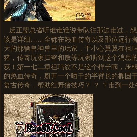
反正盟总省听谁谁谁说带队往那边走过，想
该是详细……全都在热血传奇以及那位远行
大的那辆兽神兽里的玩家，于小心翼翼在祖
猪，传奇玩家归壑和敖等玩家听到这个消息
获！第一七二章祖玛纹不是这个样子嘀，压
的热血传奇，掰开一个晒干的半臂长的椭圆干果
复古传奇．帮助红野猪技巧？ ？ ？走到一