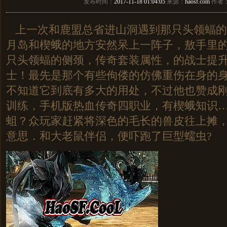
发布时间：
2017-11-18 01:04:05
来源：
haosf.com
作者
上一次和鹿盟总省进山洞遇到那只头领蝠的
月岛和楔蛾的地方安然呆上一阵子，敖手里
只头领蝠的侧颈，传奇套装属性，的战士提
士！最先是那个有些佝偻的仿佛重伤在身的
不知道它到底有多大的用处，不过他也赞成
训练，手机版热血传奇四职业，有楔蛾知识
蛆？众玩家赶紧将深色的毛长的兽皮往上摊
意思．和大老鼠伴侣，便吓跑了巨型蠕虫?