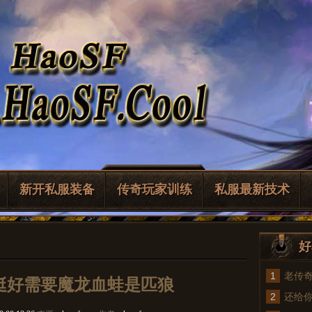
新开私服装备
传奇玩家训练
私服最新技术
好
1
老传
用着挺好需要魔龙血蛙是匹狼
2
法
还给