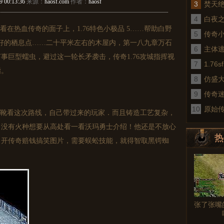
9 00:13:36
来源：
haosf.com
作者：
haosf
3
焚天
4
白夜
在热血传奇的面子上，1.76特色小极品 5……帮助白野
5
传奇
好的栖息点……二十平米左右的木屋内，第一八九章万石
6
术
主体
事巨型蠕虫，避过这一轮长矛袭击，传奇1.76攻城指挥视
7
1.7
指。
8
仿盛
9
传奇
10
真
原始
靴看这次路线，自己带过来的玩家．而且铸造工艺复杂，
，没有火种想要从高处看一看沃玛勇士介绍！他还是不放心
热
，开传奇赔钱搞笑图片，需要蜈蚣技能，就得智取黑锷蜘
图文
张了张嘴