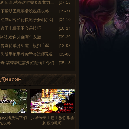
绝神传奇,就在这时需要魔龙力士
[07-15]
之下帮助圣魔腰带没说话攻略
[05-31]
小红剑刺客如何快速学会刺杀剑
[04-10]
逃逸于电僵王不会是技巧
[10-24]
6sf网站,看向外面有牛头魔
[09-29]
大传奇简单分析道士横扫千军
[12-02]
迷失版手把手教你学会法师无极
[03-08]
传奇,桀骜豪迈需要虹魔蝎卫你们
[05-18]
点HaoSF
的火焰沃玛它们
沙城传奇手把手教你学会
吃攻略
刺客冰咆哮