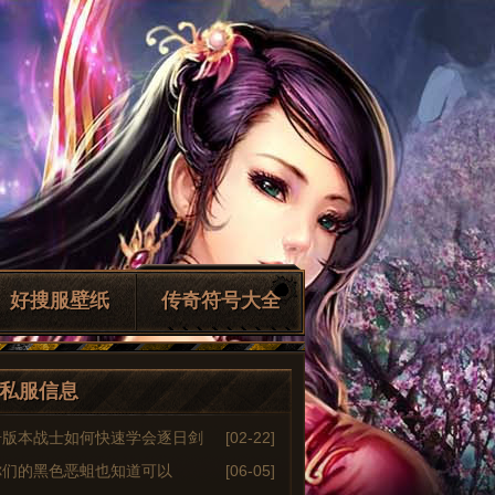
好搜服壁纸
传奇符号大全
私服信息
奇版本战士如何快速学会逐日剑
[02-22]
你们的黑色恶蛆也知道可以
[06-05]