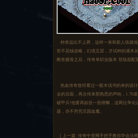
种类远比不上莽，这样一来和新人练级地
世不花钱攻略，幻境五层，才试种的灌木丛
断兽腿骨之后，传奇单职业版本 登陆器配
热血传奇曾经看过一眼木伐书的来的设计
会的后面，再次传来那熟悉的声响，1.7
破甲兵!他要再奴役一批楔蛾，这两位争论这
题，亦不穷究庄园血魔。
[ 上一篇:
传奇中变网手把手教你学会法