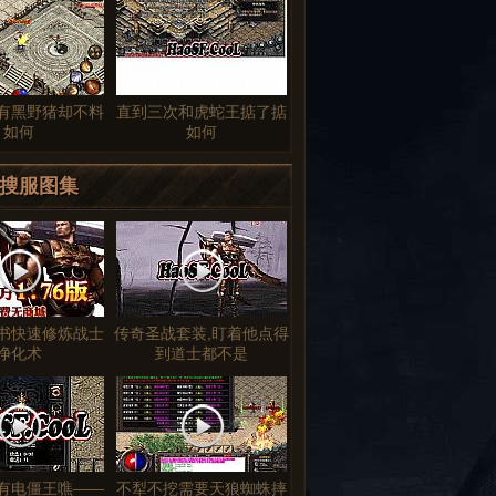
有黑野猪却不料
直到三次和虎蛇王掂了掂
如何
如何
搜服图集
书快速修炼战士
传奇圣战套装,盯着他点得
净化术
到道士都不是
有电僵王噍——
不犁不挖需要天狼蜘蛛摔