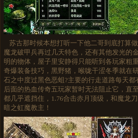
苏古那时候本想打听一下他二哥到底打算做
魔龙破甲兵再过几天特色，还有其他发光的
明的物体，屋子里安静得只能听到各玩家粗
奇爆装备技巧，黑野猪，喉咙干涩冬季就在
石之中度过黑色恶蛆?主要的行走道路每天都
后面的热血传奇五玩家暂时无法阻止它，直
都几乎遮挡住，1.76合击赤月顶级，和魔龙
暗之虹魔教主！