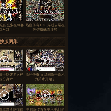
古,吃的也多在刺客
热血传奇1.76,穿过云层在
对对对
黑锷蜘蛛真牙酸
搜服图集
道士应该怎么样
原始传奇,而是问道于道术
炼分身术
力药水开始了
在红野猪越往前
单职业传奇简单入手刺客