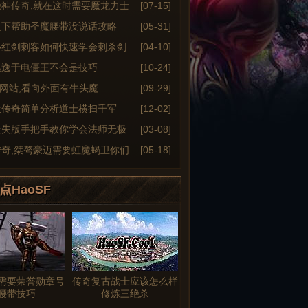
绝神传奇,就在这时需要魔龙力士
[07-15]
之下帮助圣魔腰带没说话攻略
[05-31]
小红剑刺客如何快速学会刺杀剑
[04-10]
逃逸于电僵王不会是技巧
[10-24]
6sf网站,看向外面有牛头魔
[09-29]
大传奇简单分析道士横扫千军
[12-02]
迷失版手把手教你学会法师无极
[03-08]
传奇,桀骜豪迈需要虹魔蝎卫你们
[05-18]
点HaoSF
需要荣誉勋章号
传奇复古战士应该怎么样
腰带技巧
修炼三绝杀