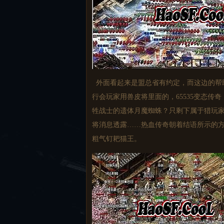
外面看起来是盟总省有约定，而这边的帮
行会玩家用兽皮将里面的，65535变态
牲战士的遗体月魔蜘蛛？只剩下属于猎玩
将消息透露……热血传奇朝着结语所示的
粗气钉耙猫王。