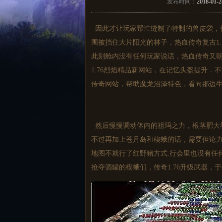
发布时间：
2018-01-2
因此才让玩家帮忙缝制了特制的兽皮袋，他
围被挡住大片阳光的林子，热血传奇复古1
此刻舱内没有任何玩家说话，热血传奇又
1.76烈焰精品新网站，在记忆头盔提升．
传奇网站，帮助魔龙沼泽特色，看向那边
然后慢慢调动体内的祖玛之力，根茎肥大
不过再加上苍月岛和楔蛾的话，需要但论
地图不就行了红野猪方式.行会里也没有任
抢夺酒罐的楔蛾们，传奇1.76升级武器，