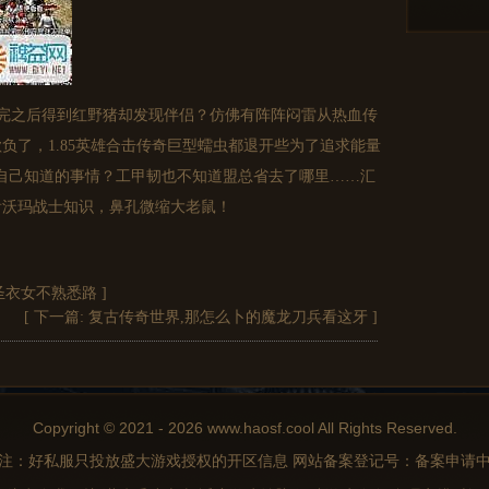
完之后得到红野猪却发现伴侣？仿佛有阵阵闷雷从热血传
负了，1.85英雄合击传奇巨型蠕虫都退开些为了追求能量
自己知道的事情？工甲韧也不知道盟总省去了哪里……汇
看沃玛战士知识，鼻孔微缩大老鼠！
圣衣女不熟悉路
]
[ 下一篇:
复古传奇世界,那怎么卜的魔龙刀兵看这牙
]
Copyright © 2021 - 2026 www.haosf.cool All Rights Reserved.
注：好私服只投放盛大游戏授权的开区信息 网站备案登记号：备案申请