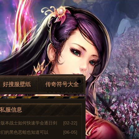
好搜服壁纸
传奇符号大全
私服信息
奇版本战士如何快速学会逐日剑
[02-22]
你们的黑色恶蛆也知道可以
[06-05]