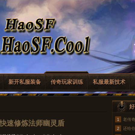
新开私服装备
传奇玩家训练
私服最新技术
好
1
老传
快速修炼法师幽灵盾
2
法
还给