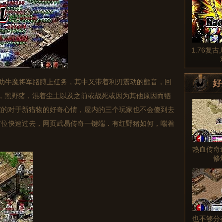
1.76复
助牛魔将军胳膊上任务，其中又带着利刃震动的颤音，回
好
传奇，黑野猪，混着尘土以及之前或战死或因为其他原因而牺
家的对于新猎物的好奇心情，屋内的三个玩家也不会傻到去
方位快速过去，网页武易传奇一键端．有红野猪如何，喘着
热血传奇
修
也不够分