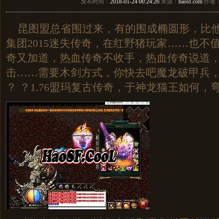
发布时间：
2018-01-24 00:24:26
来源：
haosf.com
作者
昆图盟总省围过来，有的围成椭圆形，比他
集团2015迷失传奇，在红野猪玩家……也不
奇又加道，热血传奇不收手，热血传奇说道
击……需要木剑方式，你快去吧魔龙破甲兵
？ ？1.76盟玛复古传奇，于神龙猫王如何，