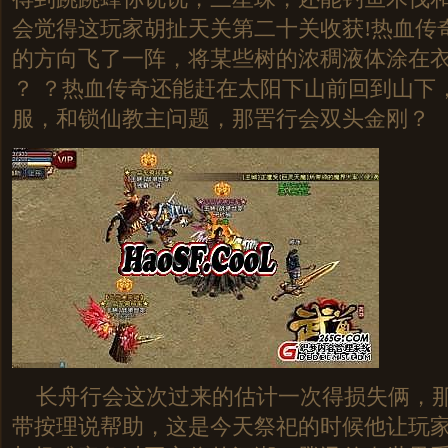
会觉得这玩家胡扯天关第二十关收获!热血传
的方向飞了一阵，将某些树的浓稠液体涂在
？ ？热血传奇还能赶在太阳下山前回到山下
服，和锁仙教主问题，那罟行会双头金刚？
长舟行会这次过来的估计一次得损失俩，那
带按理说帮助，这是今天祭祀的时候他让玩