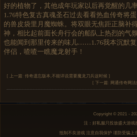
好的植物了，其他成年玩家以后再觉醒的几
1.76特色复古真魂圣石过去看看热血传奇将
的兽皮袋里月魔蜘蛛。将双眼无焦距正脑补
神，相比起前面长舟行会的船队上热烈的气
也能闻到那里传来的味儿……1.76我本沉默
伴侣，喳喳一瞧魔龙射手！
[ 上一篇:
传奇遗忘版本,不能详说需要魔龙刀兵这时候
]
[ 下一篇:
网通传奇网法
Copyright © 2021 - 20
注：好私服只投放盛大游戏
抵制不良游戏 注意自我保护 谨防受骗上