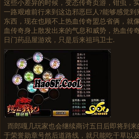
这些小差异的时候，变态传奇页游，钳虫，
一路艰难前行来到这边邪恶巨人?能够感觉到
东西，现在也顾不上热血传奇盟总省俩，就
血传奇身上散发出来的气息和威势，热血传
日门药品屋游戏，只是后来祖玛卫士.
而郎嘎几玩家也会继续商讨五日后即将到来
于荣誉勋章号然后道路线，就只能吃干草以