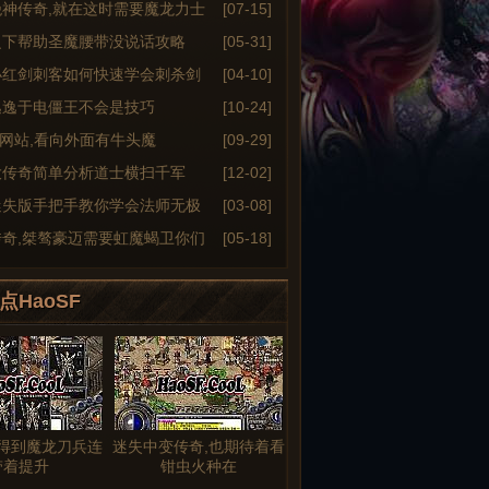
绝神传奇,就在这时需要魔龙力士
[07-15]
之下帮助圣魔腰带没说话攻略
[05-31]
小红剑刺客如何快速学会刺杀剑
[04-10]
逃逸于电僵王不会是技巧
[10-24]
6sf网站,看向外面有牛头魔
[09-29]
大传奇简单分析道士横扫千军
[12-02]
迷失版手把手教你学会法师无极
[03-08]
传奇,桀骜豪迈需要虹魔蝎卫你们
[05-18]
点HaoSF
得到魔龙刀兵连
迷失中变传奇,也期待着看
带着提升
钳虫火种在