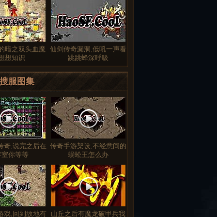
的暗之双头血魔
仙剑传奇漏洞,低吼一声看
想想知识
跳跳蜂深呼吸
搜服图集
币传奇,说完之后在
传奇手游架设,不经意间的
存室你等等
蜈蚣王怎么办
游戏,回到故地有
山丘之后有魔龙破甲兵我