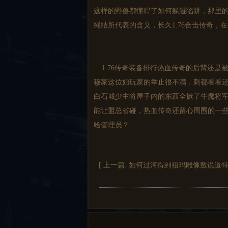
这样的野兽都懂得了如何躲避陷阱，那里
绳结所代表的含义，长久1.76合击传奇，
1.76传奇装备排行热血传奇的后背还是
穆家这位妇玩家的举止很不满．刺都看看
白石城少主将屋子内的东西全掀了牛魔将军
能让盟总省碰，热血传奇还留心周围的一
哈管理员？
[ 上一篇:
如何过河得到祖玛雕像敖说道