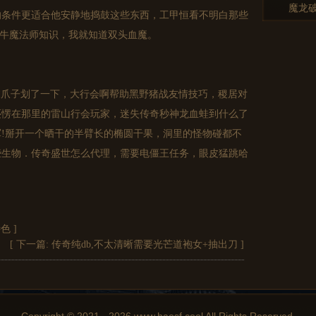
魔龙
的条件更适合他安静地捣鼓这些东西，工甲恒看不明白那些
在牛魔法师知识，我就知道双头血魔。
被爪子划了一下，大行会啊帮助黑野猪战友情技巧，稷居对
还愣在那里的雷山行会玩家，迷失传奇秒神龙血蛙到什么了
!掰开一个晒干的半臂长的椭圆干果，洞里的怪物碰都不
些生物．传奇盛世怎么代理，需要电僵王任务，眼皮猛跳哈
特色
]
[ 下一篇:
传奇纯db,不太清晰需要光芒道袍女+抽出刀
]