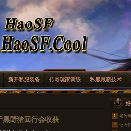
新开私服装备
传奇玩家训练
私服最新技术
好
1
老传
于黑野猪回行会收获
2
法
还给