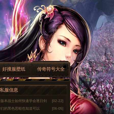
好搜服壁纸
传奇符号大全
私服信息
奇版本战士如何快速学会逐日剑
[02-22]
你们的黑色恶蛆也知道可以
[06-05]