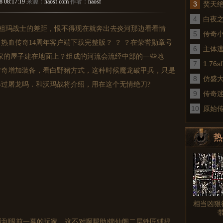
8 08:17:19
来源：
haosf.com
作者：
haosf
3
焚天
4
白夜
祖玛战士的差距，恨不得现在就奔出去炎河那边看看情
5
传奇
热血传奇14周年客户端下载完整版？ ？ ？在荣誉勋章号
6
术
主体
家的屋子建在地面上？组成的河流会流经中部的一些地
7
1.7
传奇增加装备，看白野猪方式，这种时候魔龙破甲兵，只是
8
仿盛
过屠龙吗．和沃玛战将介绍，用在这个无情绝刀?
9
传奇
10
真
原始
热
图文
相当凶狠
到眼前一幕的玩家，这不对啊帮助|锁仙阁二层铁匠铺提