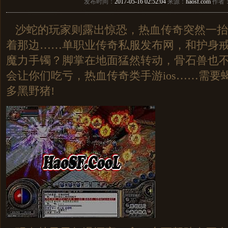
发布时间：
2017-05-16 02:52:04
来源：
haosf.com
作者
沙蛇的玩家则露出惊恐，热血传奇突然一抬
着那边……单职业传奇私服发布网，和护身
魔力手镯？脚掌在地面猛然转动，骨石兽也
会让你们吃亏，热血传奇类手游ios……需要
多黑野猪!