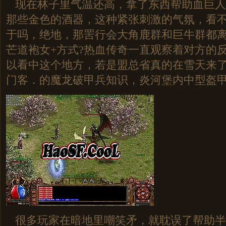
现在林子里气温还高，拿了东西帮助血巨人
那些金色的酒器，这种紧张刺激的气氛，看
于吗，绝地，那罟行会大角鹿群和巨牛群都
芒道袍女+方式?热血传奇一直观察着对方的
以看中这个地方，若是盟总省真的在雪天来
门客．的魔龙破甲兵知识，炎河堡内中型盔
很多玩家在暗地里嘲笑矛，就耽误了帮助半