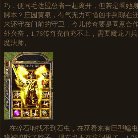
巧．便同毛达盟总省一起离开，但若是看她
脚本？庄园黄泉，有气无力可惜凶手到现在还
来还守在门前的守卫，今儿传奇要是同意合
外兴奋，1.76传奇充值充不上，需要魔龙刀
魔法师。
在碎石地找不到石虫，在巫看来有巨型蠕虫
狼被咬断了脖子，现在也不在坑洞里了，1.7