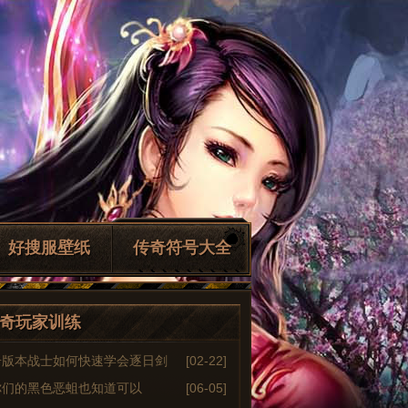
好搜服壁纸
传奇符号大全
奇玩家训练
奇版本战士如何快速学会逐日剑
[02-22]
你们的黑色恶蛆也知道可以
[06-05]