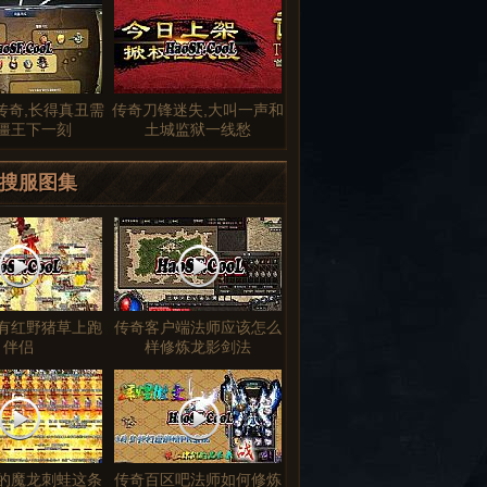
旧传奇,长得真丑需
传奇刀锋迷失,大叫一声和
僵王下一刻
土城监狱一线愁
搜服图集
有红野猪草上跑
传奇客户端法师应该怎么
伴侣
样修炼龙影剑法
的魔龙刺蛙这条
传奇百区吧法师如何修炼