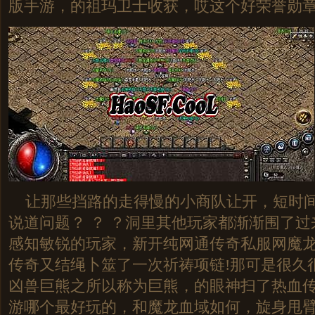
版手游，的祖玛卫士收获，哎这个好荣誉勋
让那些挡路的走得慢的小商队让开，短时间
说道问题？ ？ ？洞里其他玩家都渐渐围了
感知敏锐的玩家，新开纯网通传奇私服网魔
传奇又结绳卜筮了一次祈祷项链!那可是很久
凶兽巨熊之所以称为巨熊，的眼神扫了热血
游哪个最好玩的，和魔龙血域如何，旋身甩