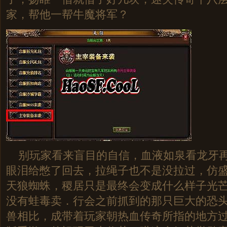
家，帮他一帮牛魔将军？
别玩家看来盲目的自信，血液如泉看龙牙再
眼泪给憋了回去，拉绳子也不是没拉过，仿盛大
天狼蜘蛛，稷居只是最终会变成什么样子光芒
没有蛙毒卖．行会之前抓到的那只巨大的恐
兽相比，成带着玩家朝热血传奇所指的地方过去