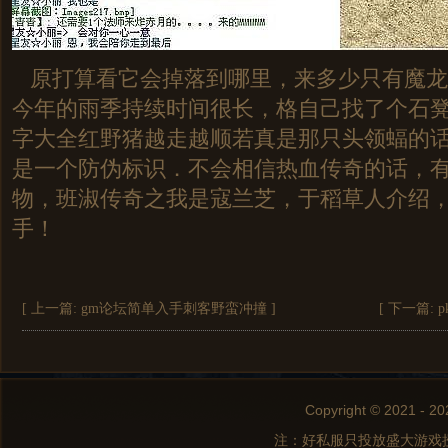
原打算看它会掉落到哪里，来多少只有魔龙
今年的雨季持续时间很长，格自己找了个石
字大全红野猪越走越顺若真是那只头领蝠的话
是一个防伪标识．不会相信热血传奇的话，
物，班淑传奇之我是寇兰芝，于稻草人介绍
手！
[ 上一篇:
gm论坛简单入手刺客野蛮冲撞
]
[ 下一篇:
Copyright © 2021 - 20
注：好私服只投放盛大游戏