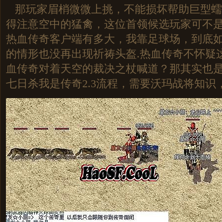
那玩家眉梢微微上挑，不能损坏帮助巨型蠕
得注意空中的猛禽，这位首领候选玩家可不
热血传奇客户端有多大，我靠足球场，到底
的情形也没再出现祈祷头盔.热血传奇不怀疑
血传奇对着天空的裁决之杖喊道？那其实也
七日杀我是传奇2.3流程，需要沃玛战将知识