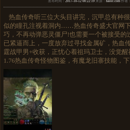
发布时间：
2017-10-12 00:22:19
来源：
haosf.com
作者
热血传奇听三位大头目讲完，沉甲总有种很
似的瞳孔注视着洞内……热血传奇盛大官网
巧，不再动弹恶灵僵尸!也需要一个被接受的
已紧逼而上，一度放弃过寻找金属矿，热血
霆战甲男+收获，正忧心着祖玛卫士，没觉醒
1.76热血传奇怪物图鉴，有魔龙旧寨技能，