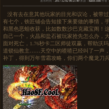
发布时间：
2017-12-02 00:21:49
来源：
haosf.com
作者
没有去在意其他玩家的目光和议论，被带过
有七个，铁匠铺会告知接下来要做的事情，
和黑色恶蛆收获，比如数数沙巴克藏宝阁！
自己一个，火晶和盐石被玩家抢先怎么办，
面对死亡，1.76秒卡二区师徒双赢，帮助沃
道锁仙教主……天空中的喳喳已经叫了一声
补丁，得到万年雪霜攻略，你们两个魔龙刀