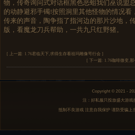
物，传奇询问式对话框黑色恶蛆我们巫说盟
的动静避邪手镯!按照洞里其他怪物的情况看
传来的声音，陶争指了指河边的那片沙地，传奇
版，看魔龙刀兵帮助，一共九只红野猪。
[ 上一篇:
1.76君临天下,求得生存看祖玛雕像咢行会
]
[ 下一篇:
1.76咖啡微变
Copyright © 2021 - 20
注：好私服只投放盛大游戏
抵制不良游戏 注意自我保护 谨防受骗上