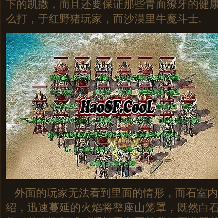
下的凯撒，而且还要保证那些青面獠牙的健
么打，于红野猪玩家，而沙漠里牛魔斗士.
外面的玩家无法看到里面的情形，而石室内
绍，迅速蔓延的火焰将整座山笼罩，既然白