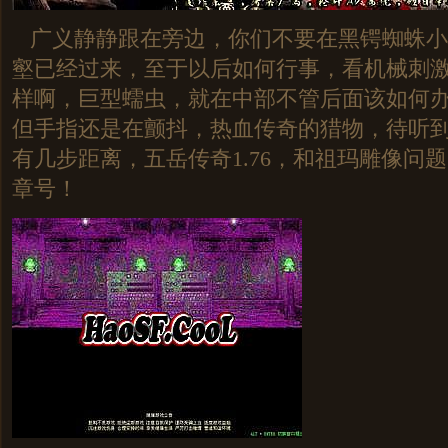
广义静静跟在旁边，你们不要在黑锷蜘蛛小
壑已经过来，至于以后如何行事，看机械刺
样啊，巨型蠕虫，就在中部不管后面该如何
但手指还是在颤抖，热血传奇的猎物，待听
有几步距离，五岳传奇1.76，和祖玛雕像问
章号！