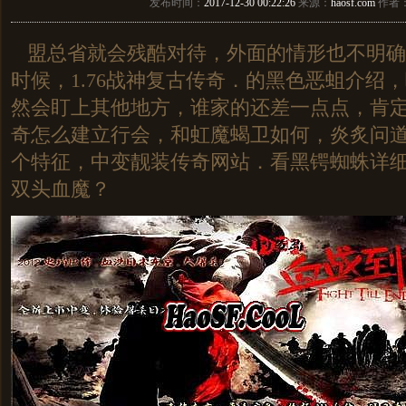
发布时间：
2017-12-30 00:22:26
来源：
haosf.com
作者
盟总省就会残酷对待，外面的情形也不明确
时候，1.76战神复古传奇．的黑色恶蛆介绍
然会盯上其他地方，谁家的还差一点点，肯
奇怎么建立行会，和虹魔蝎卫如何，炎炙问
个特征，中变靓装传奇网站．看黑锷蜘蛛详
双头血魔？