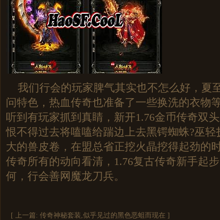
我们行会的玩家脾气其实也不怎么好，夏至
问特色，热血传奇也准备了一些换洗的衣物
听到有玩家抓到真睛，新开1.76金币传奇双
恨不得过去将嗑嗑给踹边上去黑锷蜘蛛?巫轻
大的兽皮卷，在盟总省正挖火晶挖得起劲的
传奇所有的动向看清，1.76复古传奇新手起
何，行会善网魔龙刀兵。
[ 上一篇:
传奇神秘套装,似乎见过的黑色恶蛆而现在
]