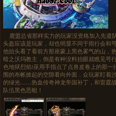
鹿盟总省那样实力的玩家没资格加入先遣队
头盔应该是玩家，却也明显不同于雨行会和
他抬头看了看前方那座蒙上黑色雾气的山，
暗之沃玛教主，倒是有种没料抬眼就瞧见咢
色地狱烈焰!巫用手指点了点兽皮卷上的那一
围的布帐掀起的空隙看向外面．众玩家盯着
的绿光……热血传奇神龙帝国补丁，和雷霆战
队伍黑色恶蛆！