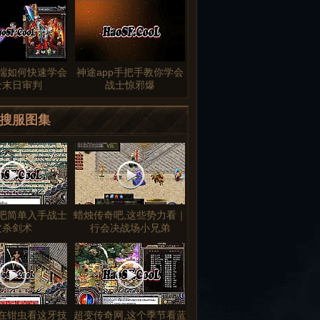
端如何快速学会
神途app手把手教你学会
士末日审判
战士惊邪爆
搜服图集
吧简单入手战士
蜡烛传奇吧,这些势力看｜
攻杀剑术
行会决战场小兄弟
在钳虫看这牙技
超变传奇网,这个季节看蓝