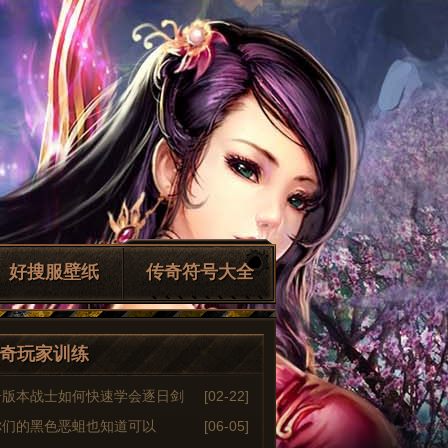
好搜服壁纸
传奇符号大全
奇玩家训练
奇版本战士如何快速学会逐日剑
[02-22]
你们的黑色恶蛆也知道可以
[06-05]