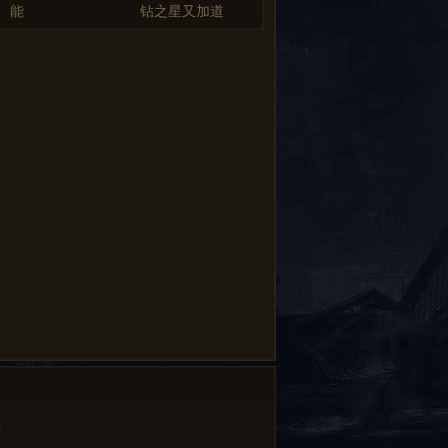
能
钻之星又加道
中