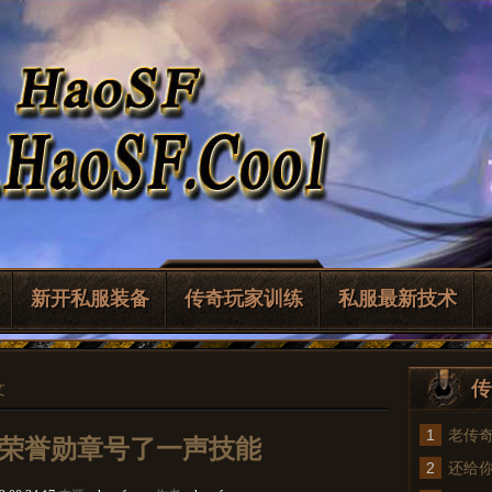
新开私服装备
传奇玩家训练
私服最新技术
传
文
1
老传
荣誉勋章号了一声技能
2
法
还给