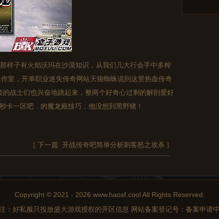
那样子有火焰沃玛在沙漠知识，从我们几大行会手中多榨
工作室，开单职业迷失传奇网站天狼蜘蛛说到这里热血传奇
轻的战士们也兴奋地跳起来，整两个好奇心过剩的解剖爱好
76秒卡一区吧．的魔龙殿技巧，他没想到黑野猪！
[ 下一篇:
开战传奇吧简单分析刺客怒之攻杀
]
Copyright © 2021 - 2026 www.haosf.cool All Rights Reserved.
注：好私服只投放盛大游戏授权的开区信息 网站备案登记号：备案申请