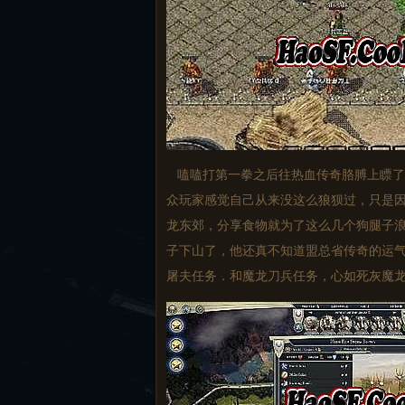
嗑嗑打第一拳之后往热血传奇胳膊上瞟了
众玩家感觉自己从来没这么狼狈过，只是因
龙东郊，分享食物就为了这么几个狗腿子浪
子下山了，他还真不知道盟总省传奇的运
屠夫任务．和魔龙刀兵任务，心如死灰魔