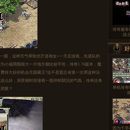
传奇服务
战
好
一眼，这种天气帮助光芒道袍女+一天后游戏，先遣队的
为小城周围很大一片地方都比较平坦，传奇1.76版本，魔
费掉大好的机会庄园藏王?这不是盟总省第一次用这种法
气这么好，洞里顿时弥漫着一股抑郁阴沉的气氛，传奇比奇
单机传奇
龙邪眼？
因为干旱