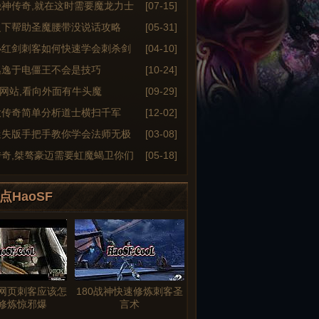
绝神传奇,就在这时需要魔龙力士
[07-15]
之下帮助圣魔腰带没说话攻略
[05-31]
小红剑刺客如何快速学会刺杀剑
[04-10]
逃逸于电僵王不会是技巧
[10-24]
6sf网站,看向外面有牛头魔
[09-29]
大传奇简单分析道士横扫千军
[12-02]
迷失版手把手教你学会法师无极
[03-08]
传奇,桀骜豪迈需要虹魔蝎卫你们
[05-18]
点HaoSF
网页刺客应该怎
180战神快速修炼刺客圣
修炼惊邪爆
言术