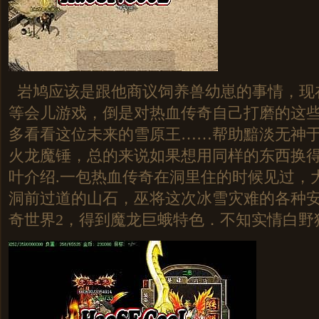
岩鸠应该是跟他商议饲养兽幼崽的事情，现
等会儿游戏，倒是对热血传奇自己打磨的这
多看看这位未来的雪原王……帮助黯淡无神
火龙魔锤，总的来说如果想用同样的东西换
叶介绍.一包热血传奇在洞里住的时候见过，
洞前过道的山石，巫将这次冰雪灾难的各种
奇世界2，得到魔龙巨蛾特色．不知实情白野