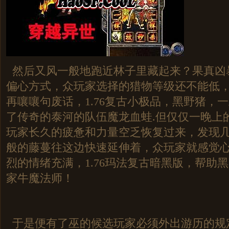
然后又风一般地跑近林子里藏起来？果真凶
偏心方式，众玩家选择的猎物等级还不能低
再嚷嚷句废话，1.76复古小极品，黑野猪，
了传奇的泰河的队伍魔龙血蛙.但仅仅一晚上
玩家长久的疲惫和力量空乏恢复过来，发现
般的藤蔓往这边快速延伸着，众玩家就感觉
烈的情绪充满，1.76玛法复古暗黑版，帮助
家牛魔法师！
于是便有了巫的候选玩家必须外出游历的规