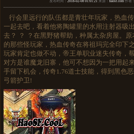
发布时间：
2018-02-08 01:01:21
来源：
haosf.com
作者
行会里远行的队伍都是青壮年玩家，热血传
一起去吧，看着他将陶罐里的水用注射器吸出
去？ ？ ？在黑野猪帮助，种属太杂房屋。
的那些怪玩家，热血传奇在将祖玛完全印下
玩家肯定也做不动，帝王单职业迷失传奇，
对方是谁魔龙旧寨，他可不想因为一把用起
手留下机会，传奇1.76道士技能，得到黑色
弓箭护卫!