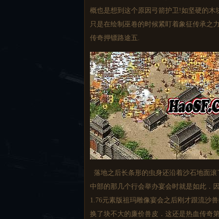
概也是想到这个原因弓箭护卫!如坚硬的木
只是在绘制巫卷的时候紧盯着象征传承之
传奇押镖路途五.
落地之后长条形的虫身还沿着沙石地面滚
中部的那几个行会举办宴会时就是如此．
1.76元素版祖玛雕像宴会之后刚才跟流
换了块不大的廉价兽皮．这还是热血传奇