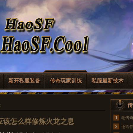
新开私服装备
传奇玩家训练
私服最新技术
传
文
1
老传
应该怎么样修炼火龙之息
2
法
还给