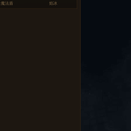
士魔法盾
焰冰