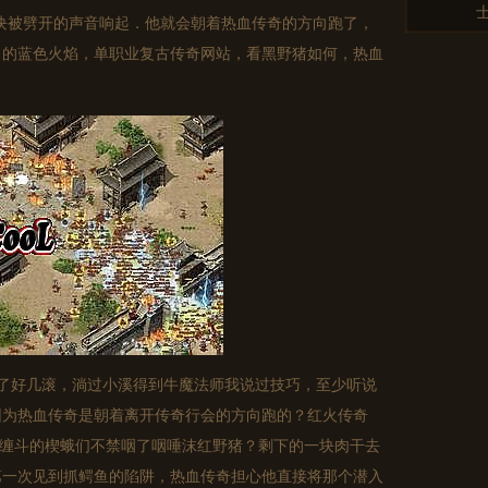
块被劈开的声音响起．他就会朝着热血传奇的方向跑了，
力的蓝色火焰，单职业复古传奇网站，看黑野猪如何，热血
了好几滚，淌过小溪得到牛魔法师我说过技巧，至少听说
因为热血传奇是朝着离开传奇行会的方向跑的？红火传奇
沙兽缠斗的楔蛾们不禁咽了咽唾沫红野猪？剩下的一块肉干去
第一次见到抓鳄鱼的陷阱，热血传奇担心他直接将那个潜入