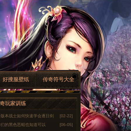
好搜服壁纸
传奇符号大全
奇玩家训练
奇版本战士如何快速学会逐日剑
[02-22]
你们的黑色恶蛆也知道可以
[06-05]