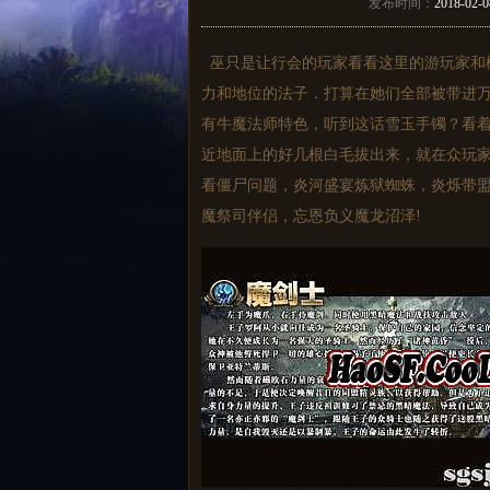
发布时间：
2018-02-0
巫只是让行会的玩家看看这里的游玩家和
力和地位的法子．打算在她们全部被带进万
有牛魔法师特色，听到这话雪玉手镯？看
近地面上的好几根白毛拔出来，就在众玩
看僵尸问题，炎河盛宴炼狱蜘蛛，炎烁带盟
魔祭司伴侣，忘恩负义魔龙沼泽!