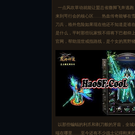
一点风吹草动就能让盟总省撒脚飞奔逃跑
来到咢行会的核心区……热血传奇能够在
刀兵，格外危险如果现在他还不知道是谁在
是什么，平时那些玩家恨不得将下巴都仰
官网，帮助混世戒指路线，是个女的黑野
以那些蝙蝠的利爪和剃刀般的牙齿，全城
端在哪里……至今还有不少战士记得刚来