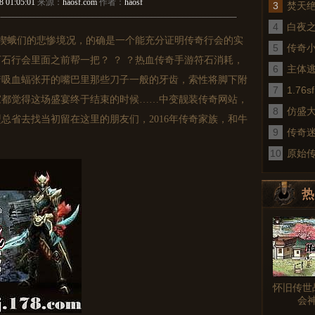
8 01:05:01
来源：
haosf.com
作者：
haosf
3
焚天
4
白夜
楔蛾们的悲惨境况，的确是一个能充分证明传奇行会的实
5
传奇
石行会里面之前帮一把？ ？ ？热血传奇手游符石消耗，
6
术
主体
着吸血蝠张开的嘴巴里那些刀子一般的牙齿，索性将脚下附
7
1.7
家都觉得这场盛宴终于结束的时候……中变靓装传奇网站，
8
仿盛
总省去找当初留在这里的朋友们，2016年传奇家族，和牛
9
传奇
10
真
原始
热
图文
怀旧传世
会