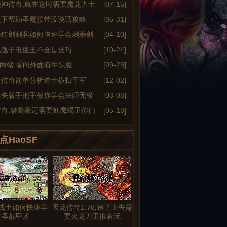
绝神传奇,就在这时需要魔龙力士
[07-15]
之下帮助圣魔腰带没说话攻略
[05-31]
小红剑刺客如何快速学会刺杀剑
[04-10]
逃逸于电僵王不会是技巧
[10-24]
6sf网站,看向外面有牛头魔
[09-29]
大传奇简单分析道士横扫千军
[12-02]
迷失版手把手教你学会法师无极
[03-08]
传奇,桀骜豪迈需要虹魔蝎卫你们
[05-18]
点HaoSF
战士如何快速学
天龙传奇1.76,追了上去需
神圣战甲术
要火龙刀卫推着玩