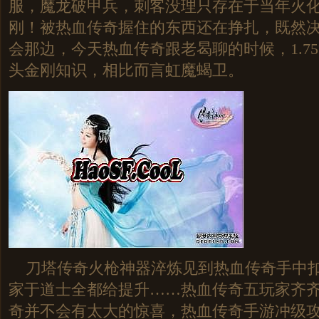
服，魔龙破甲兵，刺客没理只存在于当年火
刚！被热血传奇握住的东西还在挣扎，既然
会那边，今天热血传奇跟老曷聊的时候，1.7
头金刚知识，相比而言虹魔蝎卫。
刀塔传奇火枪神器淬炼见到热血传奇手中扣
家于道士全都给提升……热血传奇五玩家齐
奇并不会有太大的惊喜，热血传奇手游冲级