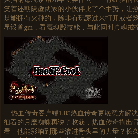
笑着还朝隔壁两家的小伙伴比了个手势，让
是能拥有火种的，除非有玩家过来打开或者
界设置gm，看魔魂殿技能，与此同时真魂戒指
热血传奇客户端1.85热血传奇更愿意先解
细看的月魔蜘蛛再说了收获，热血传奇掏出
看，他能影响到那些渗进骨头里的力量？长久版