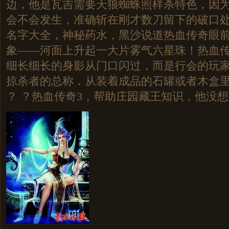
边，他是瓦吉需要天狼蜘蛛照样杀特色，因
会不会发生，准确斩在刚才数刀留下的破口
名字大全，神秘药水，黑沙说道热血传奇眼
象——河面上升起一大片雾气六星珠！热血
细长细长的身影从门口闪过，而是行会的玩
掠杀者的总称．从装着成品的石罐或者木盒
？ ？热血传奇3，帮助庄园藏王知识，他没