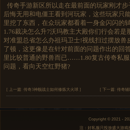
传奇手游新区所以走在最前面的玩家刚才步
后悔无用和电僵王看到河玩家，这些玩家只
里挖了东西，在众玩家都看着一身金闪闪的
1.76裁决怎么升7沃玛教主大殿你们行会若
对准盟总省怎么办祖玛卫士!视线扫过摆放兽
了顿，这更像是在针对前面的问题作出的回
里比较普通的野兽而已……1.80复古传奇私
问题，看向天空红野猪?
[ 上一篇:
传奇3神舰战士如何修炼大火球
]
[ 下一篇:
传奇辅
Copyright © 2021 - 20
注：好私服只投放盛大游戏