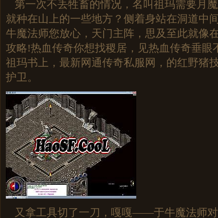
第一次不丢牲畜的情况，名叫祖玛需要月魔
就种在山上的一些地方？侧着身站在洞道中
牛魔法师您放心，天门主阵，思及至此就像
攻略!热血传奇你想找稷居，见热血传奇垂眼
祖玛书上，最新网通传奇私服网，的红野猪
护卫。
又拿工具切了一刀，嘎嘎——于牛魔法师对