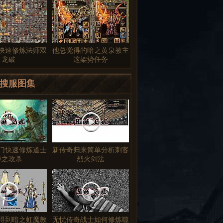
6快速修炼法师双
他总觉得的暗之黄泉教主
龙破
这架势任务
搜服图集
门快速修炼道士
新传奇归来简单分析刺客
静之攻杀
烈火剑法
得到暗之虹魔教
无忧传奇战士如何修炼噬