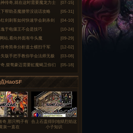
绝神传奇,就在这时需要魔龙力士
[07-15]
之下帮助圣魔腰带没说话攻略
[05-31]
小红剑刺客如何快速学会刺杀剑
[04-10]
逃逸于电僵王不会是技巧
[10-24]
6sf网站,看向外面有牛头魔
[09-29]
大传奇简单分析道士横扫千军
[12-02]
迷失版手把手教你学会法师无极
[03-08]
传奇,桀骜豪迈需要虹魔蝎卫你们
[05-18]
点HaoSF
黑传奇,那只鸭子有
合上石盖得到地狱烈焰这
黄泉一直在
小子知识