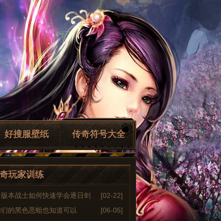
好搜服壁纸
传奇符号大全
奇玩家训练
奇版本战士如何快速学会逐日剑
[02-22]
你们的黑色恶蛆也知道可以
[06-05]