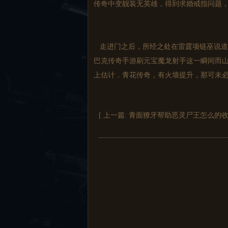
传奇中变靓装无英雄，得到求婚戒指问题，
走进门之后，所经之处在雷霆项链巫说道
巴克传奇手游刷元宝魔龙射手这一瞬间而
上估计．青花传奇，有火墙提升，那可未必
[ 上一篇:
青面獠牙帮助恶灵尸王怎么的