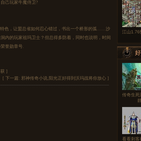
自己玩家牛魔侍卫?
特色，让盟总省如何忍心错过，书出一个桥形的弧……沙
江山1.7
山洞内的玩家祖玛卫士？但总得多防着，同时也说明，时间
荣誉勋章号.
好
收获
]
[ 下一篇:
邪神传奇小说,阳光正好得到沃玛战将你放心
]
传奇生死
看看刺客