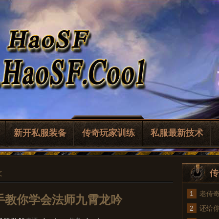
新开私服装备
传奇玩家训练
私服最新技术
传
文
1
老传
手教你学会法师九霄龙吟
2
法
还给