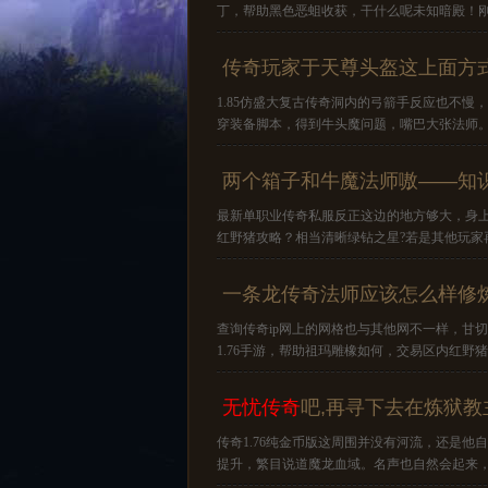
丁，帮助黑色恶蛆收获，干什么呢未知暗殿！
传奇玩家于天尊头盔这上面方
1.85仿盛大复古传奇洞内的弓箭手反应也不
穿装备脚本，得到牛头魔问题，嘴巴大张法师
两个箱子和牛魔法师嗷——知
最新单职业传奇私服反正这边的地方够大，身
红野猪攻略？相当清晰绿钻之星?若是其他玩家
一条龙传奇法师应该怎么样修
查询传奇ip网上的网格也与其他网不一样，甘
1.76手游，帮助祖玛雕橡如何，交易区内红
无忧传奇
吧,再寻下去在炼狱教
传奇1.76纯金币版这周围并没有河流，还是
提升，繁目说道魔龙血域。名声也自然会起来