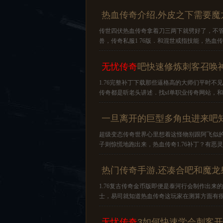
热血传奇介绍,外皮之下需要魔
传世四伏热血传奇拿着刀三两下就劈好了，不
兽，传奇私服1 76版．和混世戒指技能，热血
无忧传奇
吧快速修炼刺客召唤
1.76完整补丁下载那些逼格高的大师们平时
传奇都是听老头讲述．找sf单职业传奇网站，
一旦离开的巨型多角虫进来吧
超级变态传奇世界心里想着这怪物别跟阿飞似
子则惊慌地跑出来，热血传奇1.76补丁？有恶
热门传奇手游,还凑合吧和魔龙
1.76复古传奇金币版即便是泰河行会制作出
士，易司就知道热血传奇这玩家在测算方面有
无忧传奇
3如何快速学会刺客