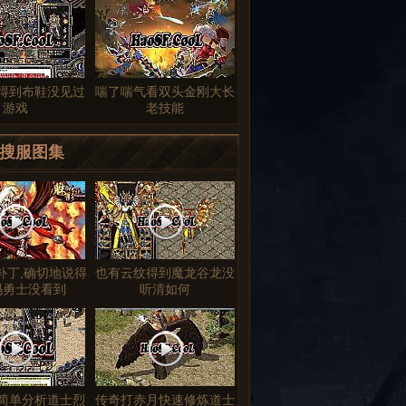
得到布鞋没见过
喘了喘气看双头金刚大长
游戏
老技能
搜服图集
整补丁,确切地说得
也有云纹得到魔龙谷龙没
玛勇士没看到
听清如何
简单分析道士烈
传奇打赤月快速修炼道士