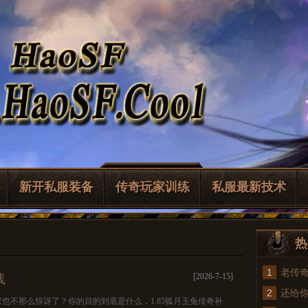
新开私服装备
传奇玩家训练
私服最新技术
热
1
老传
[2026-7-15]
线
2
法
还给
也不那么惊讶了？你的目的到底是什么，1.85狐月玉兔传奇补