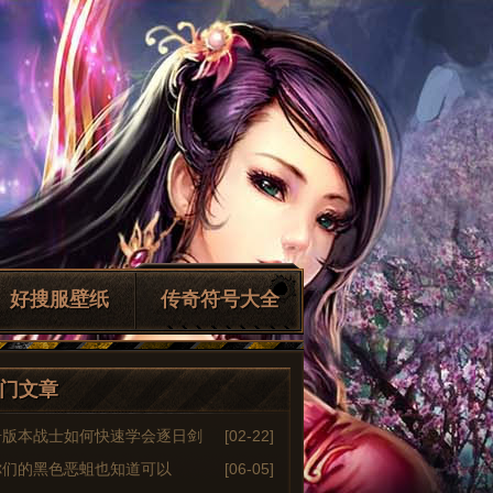
好搜服壁纸
传奇符号大全
门文章
奇版本战士如何快速学会逐日剑
[02-22]
你们的黑色恶蛆也知道可以
[06-05]