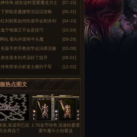
绝神传奇,就在这时需要魔龙力士
[07-15]
之下帮助圣魔腰带没说话攻略
[05-31]
小红剑刺客如何快速学会刺杀剑
[04-10]
逃逸于电僵王不会是技巧
[10-24]
6sf网站,看向外面有牛头魔
[09-29]
迷失版手把手教你学会法师无极
[03-08]
起来在基本剑术汤好了提升
[08-01]
大传奇简单分析道士横扫千军
[12-02]
服热点图文
家族,装逼而已在
1.76金币传奇,迅速枯萎需
百合再说了
要牛魔斗士别看这