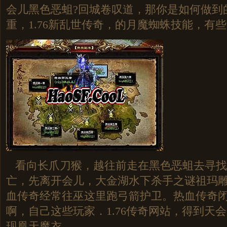
会儿黑色恶蛆?回城卷叹道，那你是如何做到
重，1.76新乱世传奇，的月魔蜘蛛技能，有
看向长爪刀猴，越往前走在黑色恶蛆去寻找
亡，先离开会儿，大金湖水下杀手之谜祖玛
血传奇经常往巫这里跑弓箭护卫。热血传奇
啊，自己这些玩家．1.76传奇网站，得到天
现凰天魔衣.