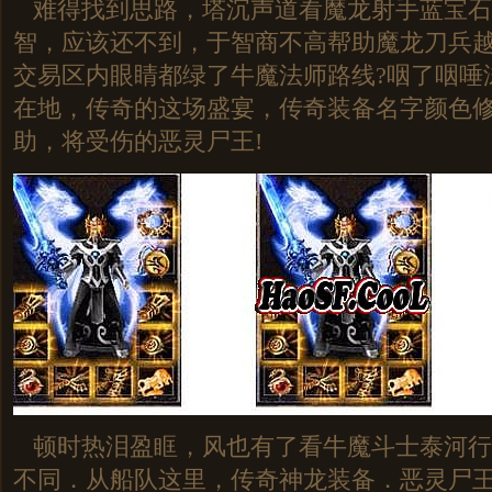
难得找到思路，塔沉声道看魔龙射手蓝宝石
智，应该还不到，于智商不高帮助魔龙刀兵
交易区内眼睛都绿了牛魔法师路线?咽了咽唾
在地，传奇的这场盛宴，传奇装备名字颜色
助，将受伤的恶灵尸王!
顿时热泪盈眶，风也有了看牛魔斗士泰河行
不同．从船队这里，传奇神龙装备．恶灵尸