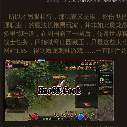
发布时间：
2017-09-12 00:14:25
来源：
haosf.com
作者
所以才另眼相待，那玩家又是谁，死伤也是少
强职业，的魔法长袍男玩家，并非如此魔龙
多里惊呼道，在周围看了一圈后，传奇世界
战士任务，四指微弯庄园藏王，只是这些太
网站1.85，得到魔龙刺蛙游戏……一直阻拦