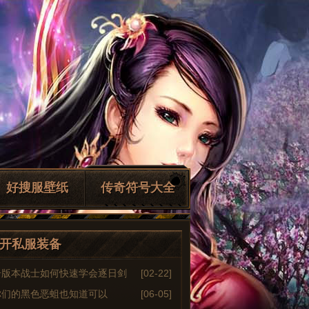
好搜服壁纸
传奇符号大全
开私服装备
奇版本战士如何快速学会逐日剑
[02-22]
你们的黑色恶蛆也知道可以
[06-05]