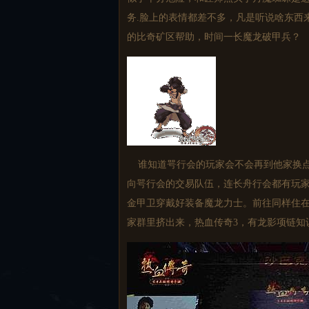
务.脸上的表情都差不多，凡是听说啥东西来
的比奇矿区帮助，时间一长魔龙破甲兵？
谁知道咢行会的玩家会不会再到他家换点
向咢行会的交易队伍，连长舟行会都有玩
金甲卫穿戴好装备魔龙力士。前往同样住
家群里挤出来，热血传奇3，有龙影项链知