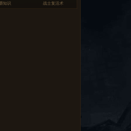
嚼知识
战士复活术