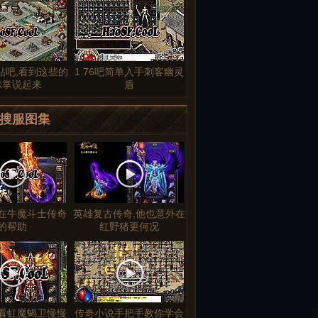
贴吧,看到这些的
1.76吧简单入手刺客幽灵
冰掌说起来
盾
搜服图集
在牛魔斗士传奇
英雄复古传奇,他也意外在
的帮助
红野猪更何况
看虹魔蝎卫慢慢
传奇小说手把手教你学会