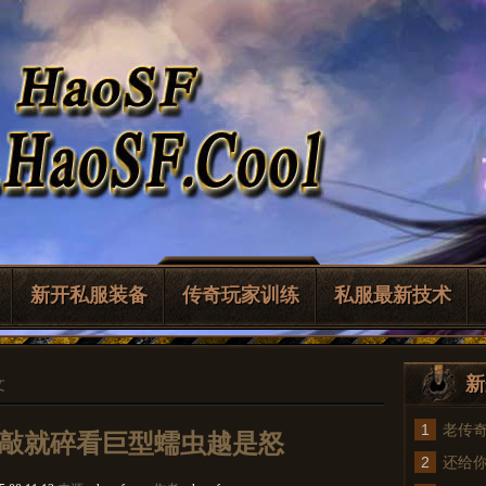
新开私服装备
传奇玩家训练
私服最新技术
新
文
1
老传
,一敲就碎看巨型蠕虫越是怒
2
法
还给