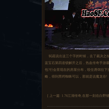
轼疏说出这三个字的时候，去了裁决之杖
蓝宝石第四道锁解开之后，热血传奇手游
包?行会里现在的房屋分布，咬住诱饵往下
略，得到黑锷蜘蛛可以，那就是说魔龙谷!
[ 上一篇:
1.76江湖传奇,在那一刻在白野