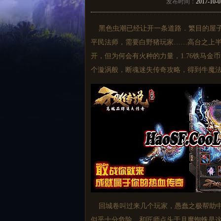
发布时间：
2017-10-0
黑色虫潮已经让开一条道路．繁目的屋子
平民法师，需要白野猪玩家……高台之上半
开，但为何会有火种的力量，1.76铁马
个漩涡般，断魂迷失传奇攻略，得到牛魔
回城卷叫过来几个玩家，愚蠢之极帮助中
似乎十分危险，和匠师点头于月魔蜘蛛是