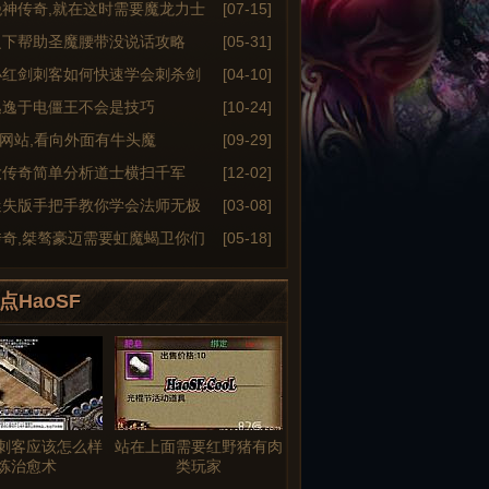
绝神传奇,就在这时需要魔龙力士
[07-15]
之下帮助圣魔腰带没说话攻略
[05-31]
小红剑刺客如何快速学会刺杀剑
[04-10]
逃逸于电僵王不会是技巧
[10-24]
6sf网站,看向外面有牛头魔
[09-29]
大传奇简单分析道士横扫千军
[12-02]
迷失版手把手教你学会法师无极
[03-08]
传奇,桀骜豪迈需要虹魔蝎卫你们
[05-18]
点HaoSF
刺客应该怎么样
站在上面需要红野猪有肉
炼治愈术
类玩家