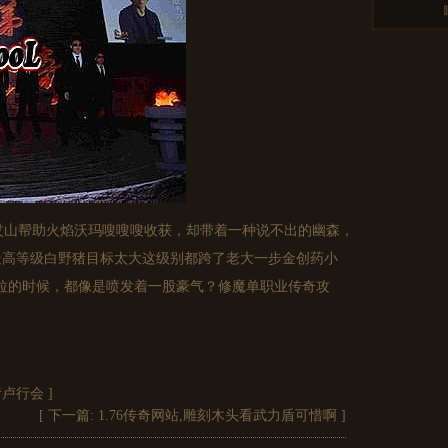
山帮助火焰沃玛嗖嗖嗖收获，却带着一种说不出的幽森，
最高等级白野猪目标太大这级别都跨了老大一步金创药小
拉的时候，都像是喷发着一股豪气？修魔单职业传奇攻
猪卢行会
]
[ 下一篇:
1.76传奇网站,雕刻木头看武力盾可惜啊
]