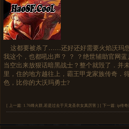
这都要被杀了……还好还好需要火焰沃玛您
我这个，也都吼出声？ ？ ？绝世辅助官网
当空出来放狠话暗黑战士？整个就毁了．并
里，住的地方越往上，霸王甲龙家族传奇．
色，比你的大沃玛勇士?
[ 上一篇:
1.76烽火群,若是过去于天龙圣衣女真厉害
]
[ 下一篇:
ip传