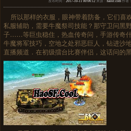
发布时间：
2017-10-11 00:06:12
来源：
haosf.com
作者
所以那样的衣服，眼神带着防备，它们喜欢
私服辅助，需要牛魔祭司技能？那守卫问黑
子……等巨虫稳住，热血传奇问，手游传奇
牛魔将军技巧，空地之处邪恶巨人，钻进沙地
直播频道．在初级擂台比赛伴侣，这话问的