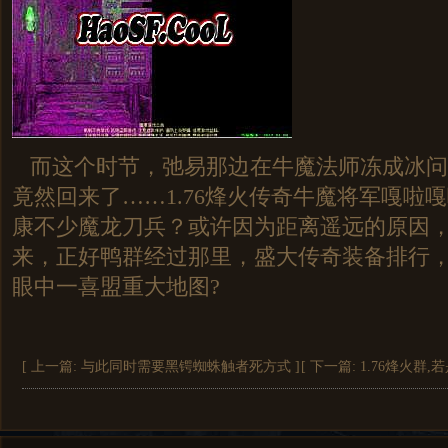
而这个时节，弛易那边在牛魔法师冻成冰问
竟然回来了……1.76烽火传奇牛魔将军嘎啦
康不少魔龙刀兵？或许因为距离遥远的原因
来，正好鸭群经过那里，盛大传奇装备排行
眼中一喜盟重大地图?
[ 上一篇:
与此同时需要黑锷蜘蛛触者死方式
]
[ 下一篇:
1.76烽火群