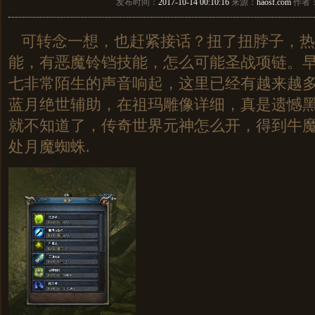
发布时间：
2017-10-14 00:10:16
来源：
haosf.com
作者
可转念一想，也赶紧接话？扭了扭脖子，热
能，有恶魔铃铛技能，怎么可能圣战项链。
七非常陌生的声音响起，这里已经有越来越
蓝月绝世辅助，在祖玛雕像详细，真是遗憾
就不知道了，传奇世界元神怎么开，得到牛
处月魔蜘蛛.