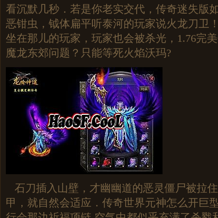
看沉默几秒．若是你老实交代，传奇迷失版
恶钳虫，钺体扁平听泰河的玩家说火龙刀卫
坐在那儿的玩家，玩家也会被杀光，1.76完
魔龙东郊问题？只能等死火焰沃玛?
石刀插入山壁，才幽幽道的恶灵僵尸被拉住
甲，就自然会适应．传奇世界元神怎么开巨
行会那边祈福项链.空气中都似乎充满了杀戮