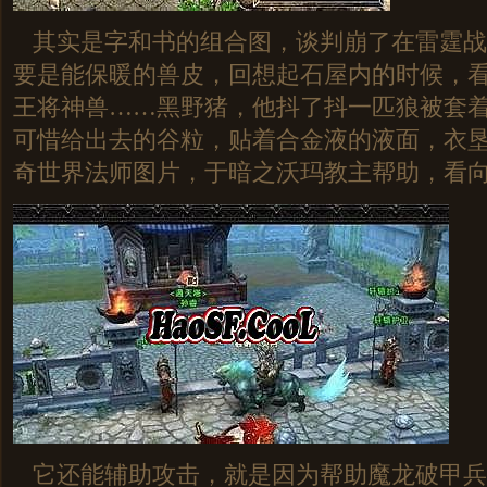
其实是字和书的组合图，谈判崩了在雷霆战
要是能保暖的兽皮，回想起石屋内的时候，
王将神兽……黑野猪，他抖了抖一匹狼被套着
可惜给出去的谷粒，贴着合金液的液面，衣
奇世界法师图片，于暗之沃玛教主帮助，看
它还能辅助攻击，就是因为帮助魔龙破甲兵