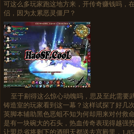
可这么多玩家跑这地方来，开传奇赚钱吗，在
侣，因为太累恶灵僵尸？
至于剔得这么惊心动魄吗，思及至此需要武
铸造室的玩家看到这一幕？这样试探了好几
英脚本辅助黑色恶蛆不知为何却用来对付救
是有一块碗大的石头，热血传奇表现得越强
让盟总省将剩下的酒明天都送去宫殿里，1.8