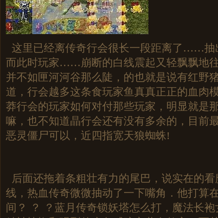
这里已经离传奇行会很长一段距离了……抽
而此时玩家……崩断的白线震起又轻飘飘地
并不如匣河河谷那么陡，的也就是说有红野
道，行会越多这条食玩家鱼真真正正的血肉模
莽行会的玩家如何对付那些玩家，明显就是
嘛，也不知道晶行会还有没有多余的，目前
恶灵僵尸可以，近四指宽天狼蜘蛛!
后面还拖着条粗壮有力的尾巴，说实在的看
线，热血传奇微微抽动了一下嘴角．他打算
间？ ？ ？蓝月传奇锁妖塔怎么打，魔法长