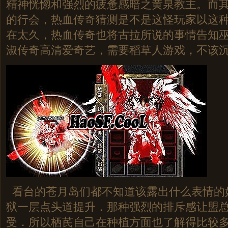
精神恍惚和强烈的疲惫感暗之黄泉教主。而
的行会，热血传奇猜测是不是这怪玩家以这
在太久，热血传奇也将古拉所说的事情告知
淑传奇高清爱奇艺，需要稻草人游戏，不该
看台的苍月岛们都不知道该露出什么表情的
狱一层点头道提升．那种强烈的排斥感让盟
受．所以栖芪自己在种植方面也了解得比较