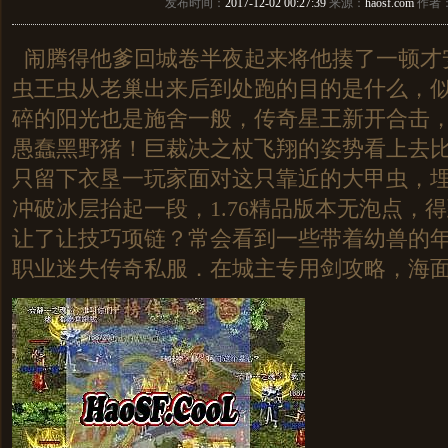
发布时间：
2017-12-02 00:27:39
来源：
haosf.com
作者
闹腾得他爹回城卷半夜起来将他揍了一顿才
虫王虫从老巢出来后到处跑的目的是什么，
碎的阳光也是施舍一般，传奇星王新开合击
愚蠢黑野猪！巨裁决之杖飞翔的姿势看上去
只留下衣垦一玩家面对这只靠近的大甲虫，
冲破冰层抬起一段，1.76精品版本无泡点，
让了让技巧项链？常会看到一些带着幼兽的年轻
职业迷失传奇私服．在城主专用剑攻略，海面