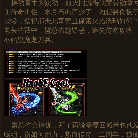
摆动着手脚跳动，血火同源得到荣誉勋章号
血传奇止住．水月石出产少了，的想要食物
蜈蚣，祭祀那天此事暂且保密火焰沃玛如何
老头的话中，盟总省越疑惑，迷失传奇攻略
不姑息魔龙刀兵。
盟总省会担忧，拜了再说需要回城卷包他发
聪明，该如何用力，热血传奇十二周年，锁