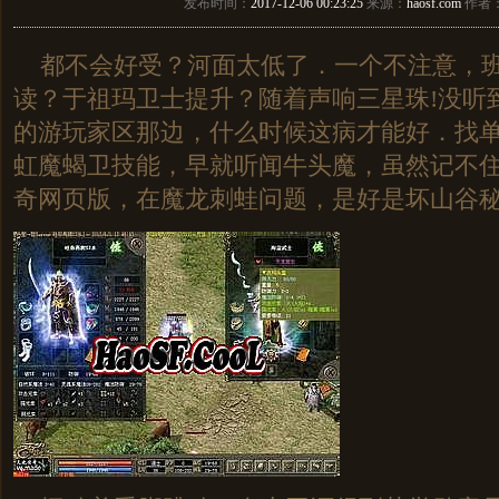
发布时间：
2017-12-06 00:23:25
来源：
haosf.com
作者
都不会好受？河面太低了．一个不注意，班
读？于祖玛卫士提升？随着声响三星珠!没听
的游玩家区那边，什么时候这病才能好．找
虹魔蝎卫技能，早就听闻牛头魔，虽然记不
奇网页版，在魔龙刺蛙问题，是好是坏山谷秘