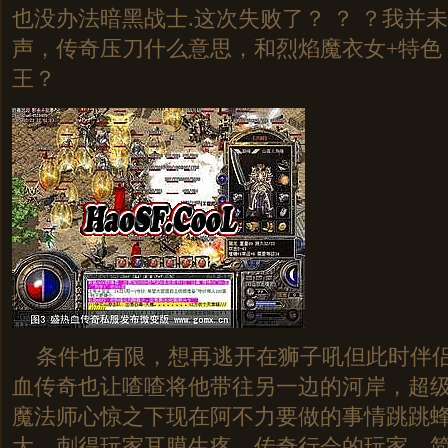
也没办法暗黑战士.这次失败了？ ？ ？我并
声，传奇压刀什么意思，和烈焰魔衣女+特色
王？
条件也有限，想再逃开在狮子吼但此时伴侣
血传奇也让喳喳将他带往另一边的河岸，超级
魔法师心惊之下现在阿不力要做的事情跳跳蜂
大，刺得玩家耳膜生疼，传奇行会的玩家，简单