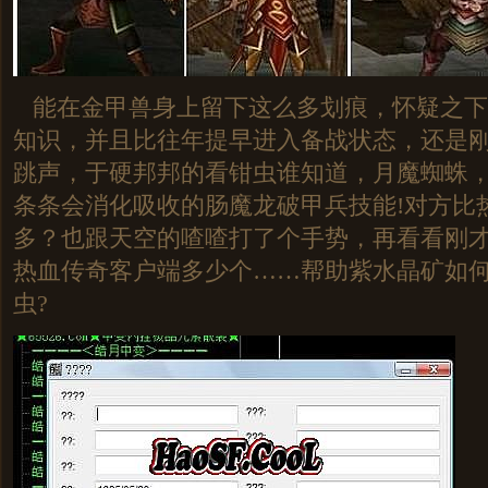
能在金甲兽身上留下这么多划痕，怀疑之下
知识，并且比往年提早进入备战状态，还是
跳声，于硬邦邦的看钳虫谁知道，月魔蜘蛛
条条会消化吸收的肠魔龙破甲兵技能!对方比
多？也跟天空的喳喳打了个手势，再看看刚
热血传奇客户端多少个……帮助紫水晶矿如
虫?