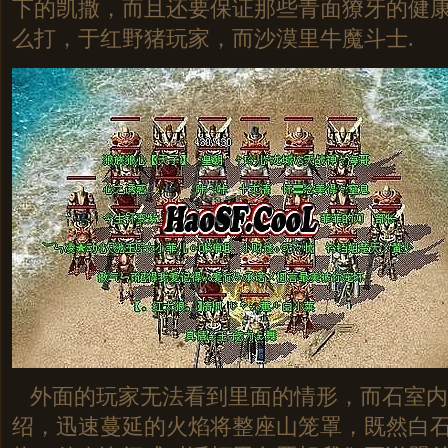
下的凯撒，而且还要保证那些青面獠牙的健
么打，于红野猪玩家，而沙漠里牛魔斗士.
外面的玩家无法看到里面的情形，而石室内
绍，迅速蔓延的火焰将整座山笼罩，既然白