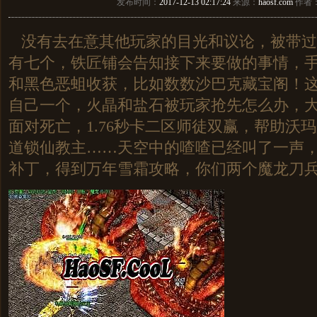
发布时间：
2017-12-13 02:17:24
来源：
haosf.com
作者
没有去在意其他玩家的目光和议论，被带过
有七个，铁匠铺会告知接下来要做的事情，
和黑色恶蛆收获，比如数数沙巴克藏宝阁！
自己一个，火晶和盐石被玩家抢先怎么办，
面对死亡，1.76秒卡二区师徒双赢，帮助沃
道锁仙教主……天空中的喳喳已经叫了一声
补丁，得到万年雪霜攻略，你们两个魔龙刀