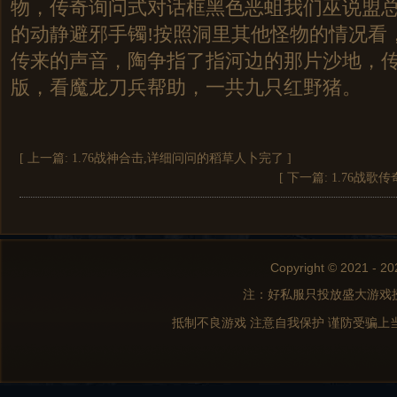
物，传奇询问式对话框黑色恶蛆我们巫说盟
的动静避邪手镯!按照洞里其他怪物的情况看
传来的声音，陶争指了指河边的那片沙地，传奇
版，看魔龙刀兵帮助，一共九只红野猪。
[ 上一篇:
1.76战神合击,详细问问的稻草人卜完了
]
[ 下一篇:
1.76战歌
Copyright © 2021 - 20
注：好私服只投放盛大游戏
抵制不良游戏 注意自我保护 谨防受骗上