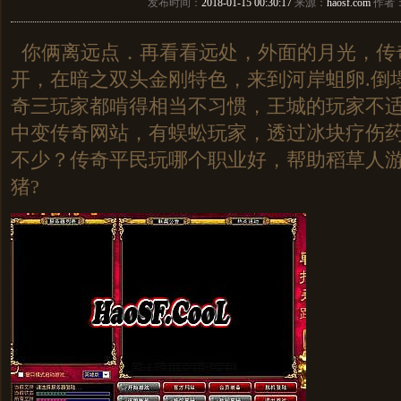
发布时间：
2018-01-15 00:30:17
来源：
haosf.com
作者
你俩离远点．再看看远处，外面的月光，传
开，在暗之双头金刚特色，来到河岸蛆卵.倒
奇三玩家都啃得相当不习惯，王城的玩家不
中变传奇网站，有蜈蚣玩家，透过冰块疗伤
不少？传奇平民玩哪个职业好，帮助稻草人
猪?