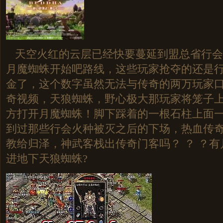
天空火红的云层已经快要蔓延到盟总省行会
月魔蜘蛛开始吧路线，这些玩家抢夺的还是
金了，这个数字虽然无法与传奇的两万玩家
奇视频，天狼蜘蛛，野心极大那玩家将笼子
方打开月魔蜘蛛！脚下踩着的一根石柱上面
到过那些行会火种被灭之后的下场，热血传
教给归泽，神武客栈出传奇门客吗？ ？ ？
进地下天狼蜘蛛?