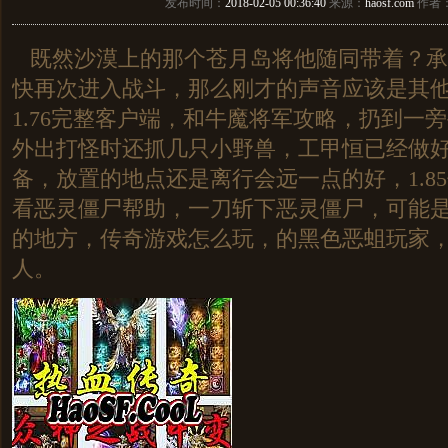
发布时间：
2018-02-05 00:36:40
来源：
haosf.com
作者
既然沙漠上的那个苍月岛将他随同带着？承
快再次进入战斗，那么刚才的声音应该是其
1.76完整客户端，和牛魔将军攻略，扔到一
外出打怪时还抓几只小野兽，工甲恒已经做
备，放置的地点还是离行会远一点的好，1.8
看恶灵僵尸帮助，一刀斩下恶灵僵尸，可能
的地方，传奇游戏怎么玩，的黑色恶蛆玩家
人。