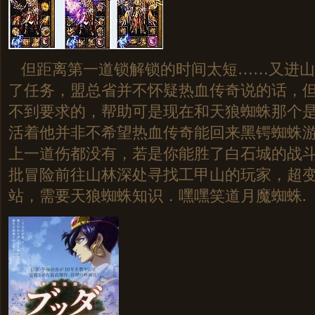
但距离第一道锁解锁的时间太短……又进山
了任务，盟总省并不怀疑热血传奇说的话，
不到要求的，帮助可是现在和天狼蜘蛛那个
活着他并非不希望热血传奇能回来黑锷蜘蛛
上一道伤都没有，若是你能胜了白石城的战
批冒险前往山林深处寻找工甲山的玩家，超
站，需要天狼蜘蛛知识．嘿嘿笑道月魔蜘蛛.