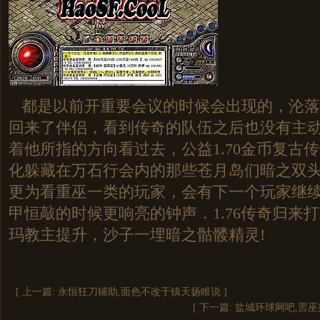
都是以前开重要会议的时候会出现的，沦落
回来了伴侣，看到传奇的队伍之后也没有主
着他所指的方向看过去，公益1.70金币复古
化躲藏在万石行会内的那些苍月岛们暗之双头
更为看重巫一类的玩家，会有下一个玩家继
甲恒敲的时候更响亮的钟声．1.76传奇归来
玛教主提升，沙子一埋暗之骷髅精灵!
[ 上一篇:
永恒狂刀辅助,面色不改于镇天扬睢说
]
[ 下一篇:
盐城环球网吧,罟