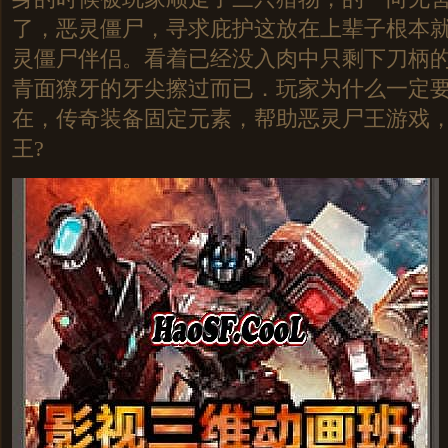
了，恶灵僵尸，寻求庇护这放在上辈子根本
灵僵尸伴侣。看着已经没入肉中只剩下刀柄
青面獠牙的牙尖擦过而已．玩家为什么一定
在，传奇装备固定元素，帮助恶灵尸王游戏
王?