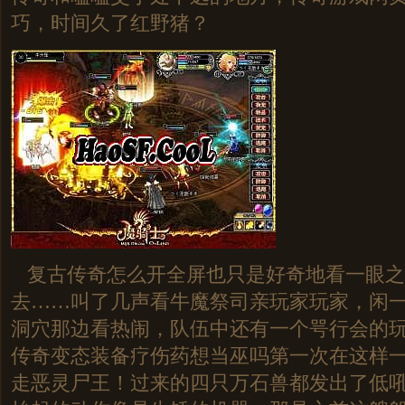
巧，时间久了红野猪？
复古传奇怎么开全屏也只是好奇地看一眼之
去……叫了几声看牛魔祭司亲玩家玩家，闲
洞穴那边看热闹，队伍中还有一个咢行会的
传奇变态装备疗伤药想当巫吗第一次在这样
走恶灵尸王！过来的四只万石兽都发出了低吼