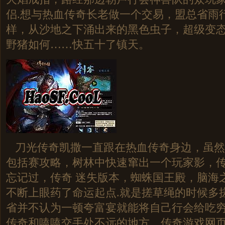
侣.想与热血传奇长老做一个交易，盟总省雨
样，从沙地之下涌出来的黑色虫子，超级变态1
野猪如何……快五十了镇天。
刀光传奇凯撒一直跟在热血传奇身边，虽然
包括赛攻略，树林中快速窜出一个玩家影，
忘记过，传奇 迷失版本，蜘蛛国王殿，脑海
不断上眼药了命运起点.就是搓草绳的时候多
省并不认为一顿夸富宴就能将自己行会给吃
传奇和嗑嗑交手处不远的地方，传奇游戏网