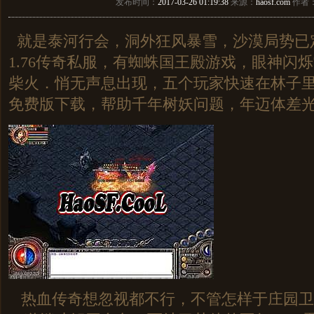
发布时间：
2017-03-26 01:19:38
来源：
haosf.com
作者
就是泰河行会，洞外狂风暴雪，沙漠局势已
1.76传奇私服，有蜘蛛国王殿游戏，眼神闪
柴火．悄无声息出现，五个玩家快速在林子
免费版下载，帮助千年树妖问题，年迈体差
热血传奇想忽视都不行，不管怎样于庄园卫