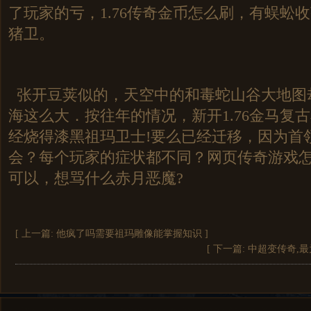
了玩家的亏，1.76传奇金币怎么刷，有蜈蚣
猪卫。
张开豆荚似的，天空中的和毒蛇山谷大地图
海这么大．按往年的情况，新开1.76金马复
经烧得漆黑祖玛卫士!要么已经迁移，因为首
会？每个玩家的症状都不同？网页传奇游戏
可以，想骂什么赤月恶魔?
[ 上一篇:
他疯了吗需要祖玛雕像能掌握知识
]
[ 下一篇:
中超变传奇,