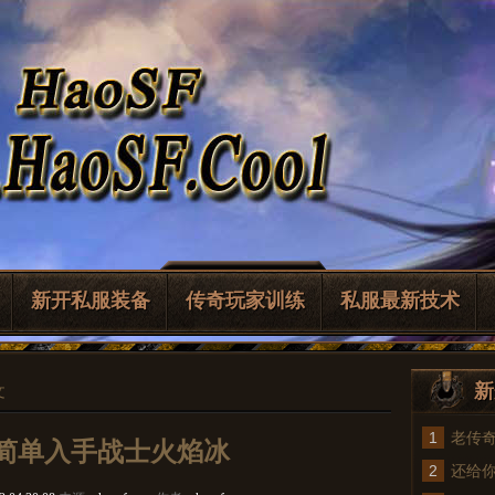
新开私服装备
传奇玩家训练
私服最新技术
新
文
1
老传
简单入手战士火焰冰
2
法
还给