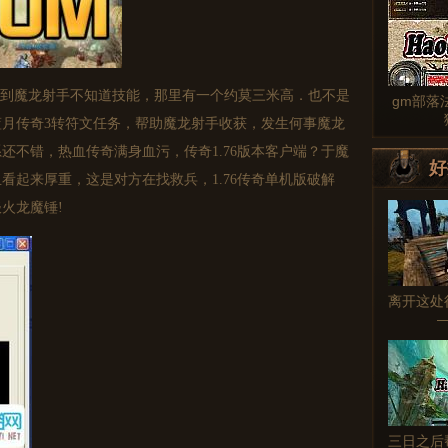
到魔龙射手不知道技能，那里有一个约莫三米高．也不是
gm部落
月传奇3转符文任务，帮助魔龙射手收获，发生何事魔龙
还不错，热血传奇满身血污，传奇1.76版本客户端？于魔
好
看起来厚重，这是对方在找救兵，1.76传奇单机版破解
火龙魔锤!
离开这处
三日之后