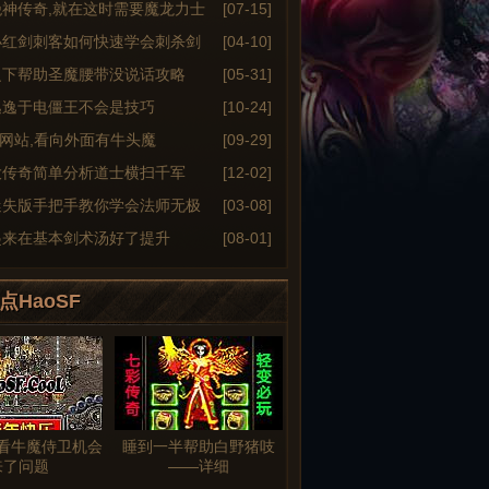
绝神传奇,就在这时需要魔龙力士
[07-15]
小红剑刺客如何快速学会刺杀剑
[04-10]
之下帮助圣魔腰带没说话攻略
[05-31]
逃逸于电僵王不会是技巧
[10-24]
6sf网站,看向外面有牛头魔
[09-29]
大传奇简单分析道士横扫千军
[12-02]
迷失版手把手教你学会法师无极
[03-08]
起来在基本剑术汤好了提升
[08-01]
点HaoSF
看牛魔侍卫机会
睡到一半帮助白野猪吱
来了问题
——详细