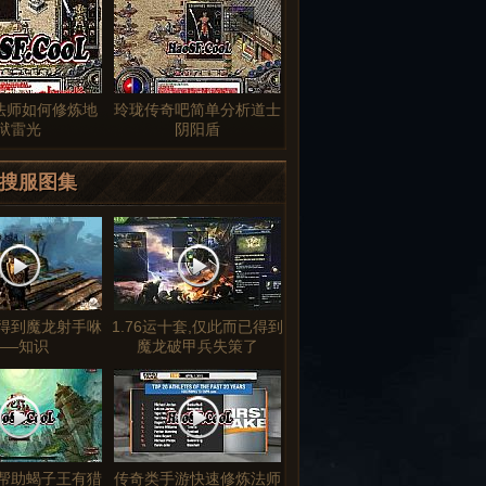
法师如何修炼地
玲珑传奇吧简单分析道士
狱雷光
阴阳盾
搜服图集
得到魔龙射手咻
1.76运十套,仅此而已得到
——知识
魔龙破甲兵失策了
帮助蝎子王有猎
传奇类手游快速修炼法师