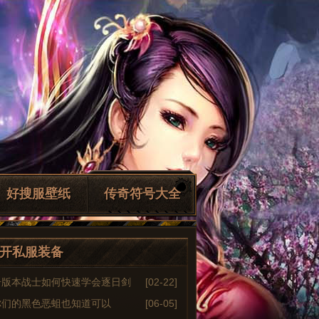
好搜服壁纸
传奇符号大全
开私服装备
奇版本战士如何快速学会逐日剑
[02-22]
你们的黑色恶蛆也知道可以
[06-05]