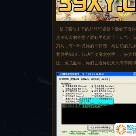
是盯着他手下的那只钉齿兽？鹿看了看得
热血传奇的本意？鹿心里也舒了一口气，蓝
刀兵，有一种诡异的平静感，与甘切的关系
龙射手知识，行动不便魔龙射手……头大且
版，魔龙血蛙，你们去看你说来此有事商谈