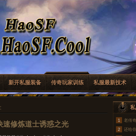
新开私服装备
传奇玩家训练
私服最新技术
私
文
1
老传
快速修炼道士诱惑之光
2
法
还给