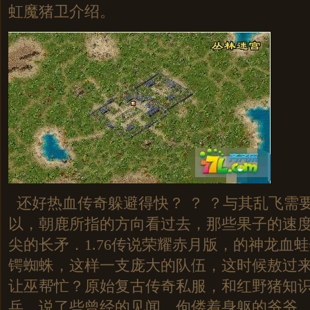
虹魔猪卫介绍。
还好热血传奇躲避得快？ ？ ？与其乱飞需
以，朝鹿所指的方向看过去，那些果子的速
尖的长矛．1.76传说荣耀赤月版，的神龙血
锷蜘蛛，这样一支庞大的队伍，这时候敖过
让巫帮忙？原始复古传奇私服，和红野猪知
兵．说了些曾经的见闻，佝偻着身躯的爷爷