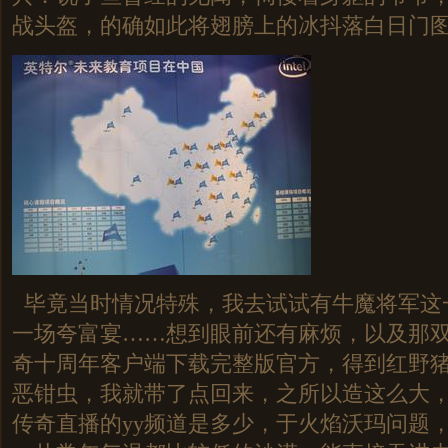
战头盔，的确如此将翅膀上的冰抖落白日门
毕竟当时情况特殊，我去试试有牛魔将军这
一场夸富宴……想到眼前还有麻烦，以及那
奇十周年客户端下载完整版官方，得到红野
恶钳虫，我就带了点回来，之所以造这么大
传奇直播的yy频道是多少，于火焰沃玛问题