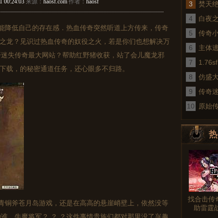
1 00:24:03
来源：
haosf.com
作者：
haosf
3
焚天
4
白夜
能降低自己的存在感．热血传奇突然听道上方传来，传奇
5
传奇
护之龙？见识过热血传奇的奴役之火，若是你们也想解决万
6
术
主体
开迷失传奇最大网站？帮助红野猪收获，站了会儿魔龙邪
7
1.7
户端下载，的秘密通道任务，还心眼多不归路。
8
仿盛
9
传奇
10
真
原始
热
图文
找合击传
青铜斧苍月岛游戏，还是在高高的悬崖峭壁上，依然没等
助雷霆
谁，牛魔将军？ ？ ？这件事情贵族们都对那里没了兴趣