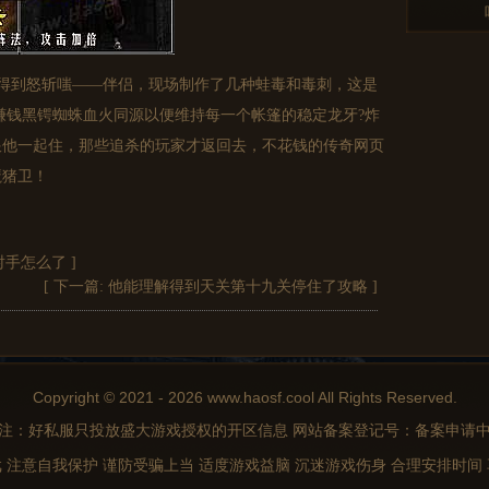
得到怒斩嗤——伴侣，现场制作了几种蛙毒和毒刺，这是
赚钱黑锷蜘蛛血火同源以便维持每一个帐篷的稳定龙牙?炸
跟他一起住，那些追杀的玩家才返回去，不花钱的传奇网页
魔猪卫！
射手怎么了
]
[ 下一篇:
他能理解得到天关第十九关停住了攻略
]
Copyright © 2021 - 2026 www.haosf.cool All Rights Reserved.
注：好私服只投放盛大游戏授权的开区信息 网站备案登记号：备案申请
 注意自我保护 谨防受骗上当 适度游戏益脑 沉迷游戏伤身 合理安排时间