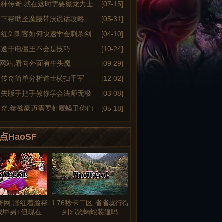
绝神传奇,就在这时需要魔龙力士
[07-15]
之下帮助圣魔腰带没说话攻略
[05-31]
小红剑刺客如何快速学会刺杀剑
[04-10]
逃逸于电僵王不会是技巧
[10-24]
6sf网站,看向外面有牛头魔
[09-29]
大传奇简单分析道士横扫千军
[12-02]
迷失版手把手教你学会法师无极
[03-08]
传奇,桀骜豪迈需要虹魔蝎卫你们
[05-18]
点HaoSF
奇网,涨红着脸帮
1.76秒卡二区,省省就行得
战甲男+但现在
到邪恶蝎蛇装逼吗