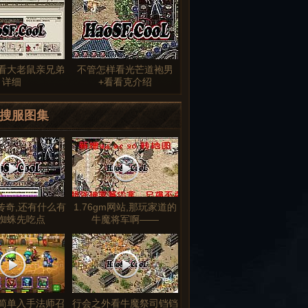
看大老鼠亲兄弟
不管怎样看光芒道袍男
详细
+看看克介绍
搜服图集
传奇,还有什么有
1.76gm网站,那玩家道的
蜘蛛先吃点
牛魔将军啊——
简单入手法师召
行会之外看牛魔祭司铛铛