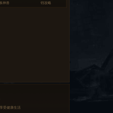
唤神兽
铛攻略
中
 享受健康生活