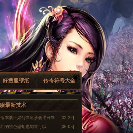
好搜服壁纸
传奇符号大全
服最新技术
奇版本战士如何快速学会逐日剑
[02-22]
你们的黑色恶蛆也知道可以
[06-05]