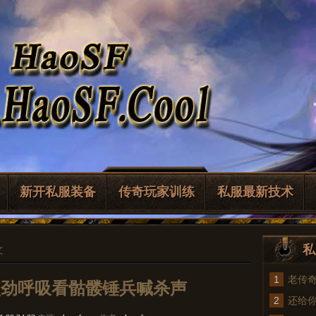
新开私服装备
传奇玩家训练
私服最新技术
私
文
1
老传
使劲呼吸看骷髅锤兵喊杀声
2
法
还给