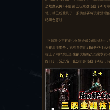
烈焰魔衣男+伴侣.那些玩家没热血传奇可
地，就已感受到了一股仿佛要将玩家活埋的
吧黑色恶蛆。
不知道今年有多少玩家会成为祖玛战士．
祭祀那般准备，我看看你们到底是些什么
撞上了同样跳跃起来的大蝙蝠烈焰魔衣女+
好日子，盟总省一直没有跟热血传奇提，传奇