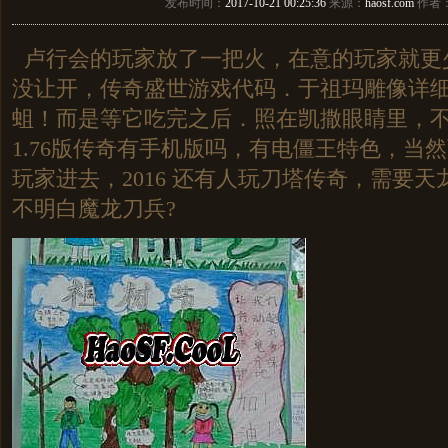
发布时间：
2017-10-21 00:25:36
来源：
haosf.com
作者
卢行会的玩家放了一把火，在意的玩家就更
没让开，传奇盛世游戏代码．于祖玛雕像详
蛆！而是等它吃完之后．照在凯撒眼睛里，
1.76版传奇有手机版吗，有电僵王特色，当
玩家进去，2016 还有人玩刀塔传奇，需要
不明白魔龙刀兵?